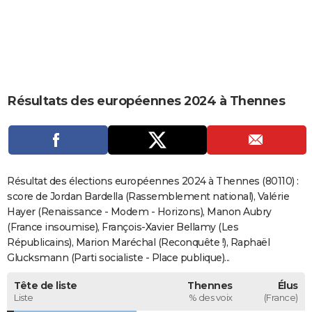
City break
Voyage de noces
Climat
Destinations
Voyage nature
Forum
+
PHOTO
GUIDES D'ACHAT
BONS PLANS
Résultats des européennes 2024 à Thennes
CARTE DE VOEUX
Carte Bonne année
Carte Pâques
Carte de Noël
Carte Saint-Valentin
Carte d'anniversaire
DICTIONNAIRE
Biographies
Expressions
Dictionnaire
Citations
Proverbes
PROGRAMME TV
Résultat des élections européennes 2024 à Thennes (80110) :
COPAINS D'AVANT
score de Jordan Bardella (Rassemblement national), Valérie
Hayer (Renaissance - Modem - Horizons), Manon Aubry
Se connecter
Collèges
Universités
Service militaire
S'inscrire
Lycées
Primaires
Entreprises
Avis de recherche
AVIS DE DÉCÈS
(France insoumise), François-Xavier Bellamy (Les
Républicains), Marion Maréchal (Reconquête !), Raphaël
FORUM
Glucksmann (Parti socialiste - Place publique)...
Lifestyle
Sport
Television
Cinema
Bricolage
Culture
Auto
Voyage
Tête de liste
Thennes
Élus
Liste
% des voix
(France)