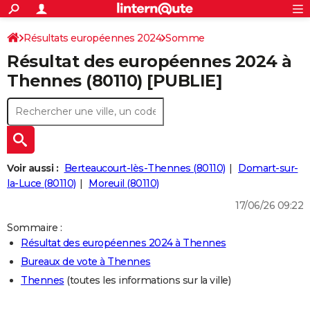
ACTUALITÉS
Connexion
S'inscrire
Résultats européennes 2024
Somme
Rechercher
Société
Education
Villes
Politique
Faits Divers
Monde
+
SPORT
Résultat des européennes 2024 à
Football
Cyclisme
Forum
Coupe du monde 2026
Tennis
Rugby
CULTURE
Thennes (80110) [PUBLIE]
TNT
Cinéma
Musique
Programme TV
Streaming
Sorties cinéma
+
FINANCE
Impôts
Immobilier
Banque
Crédit
Retraite
Epargne
Risques naturels par ville
Assurance
AUTO
Réserver un essai
Berlines
Forum auto
Essais
Citadines
SUV
+
HIGH-TECH
Voir aussi :
Berteaucourt-lès-Thennes (80110)
Domart-sur-
Meilleur smartphone
Ordinateurs
Guide high-tech
Mobiles
Internet
Jeux vidéo
+
la-Luce (80110)
Moreuil (80110)
BRICOLAGE
17/06/26 09:22
Aménagement intérieur
Cuisine
Jardinage
+
Forum
Extérieur
Salle de bains
Rangement
WEEK-END
Sommaire :
Escapades
Expositions
Week-end nature
Guides de France
Patrimoine
Musées
+
LIFESTYLE
Résultat des européennes 2024 à Thennes
Bureaux de vote à Thennes
Bien-être
Mode
+
Art de vivre
Loisirs
Modes de vie
SANTE
Thennes
(toutes les informations sur la ville)
Guide de la santé
Médicaments
+
Alimentation
Maladies
Sommeil
VOYAGE