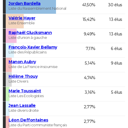
Jordan Bardella
41,50%
30 élus
Liste du Rassemblement National
Valérie Hayer
15,42%
13 élus
Liste Ensemble
Raphaël Glucksmann
9,49%
13 élus
Liste d'union à gauche
François-Xavier Bellamy
7,11%
6 élus
Liste des Républicains
Manon Aubry
5,14%
9 élus
Liste de La France insoumise
Hélène Thouy
4,74%
Liste Divers
Marie Toussaint
3,16%
5 élus
Liste Les Ecologistes
Jean Lassalle
2,77%
Liste divers droite
Léon Deffontaines
2,77%
Liste du Parti communiste français