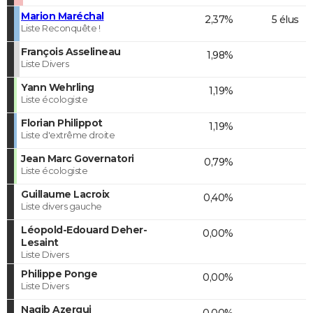
Marion Maréchal
2,37%
5 élus
Liste Reconquête !
François Asselineau
1,98%
Liste Divers
Yann Wehrling
1,19%
Liste écologiste
Florian Philippot
1,19%
Liste d'extrême droite
Jean Marc Governatori
0,79%
Liste écologiste
Guillaume Lacroix
0,40%
Liste divers gauche
Léopold-Edouard Deher-
0,00%
Lesaint
Liste Divers
Philippe Ponge
0,00%
Liste Divers
Nagib Azergui
0,00%