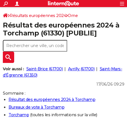
ACTUALITÉS
Connexion
S'inscrire
Résultats européennes 2024
Orne
Rechercher
Société
Education
Villes
Politique
Faits Divers
Monde
+
SPORT
Résultat des européennes 2024 à
Football
Cyclisme
Forum
Coupe du monde 2026
Tennis
Rugby
CULTURE
Torchamp (61330) [PUBLIE]
TNT
Cinéma
Musique
Programme TV
Streaming
Sorties cinéma
+
FINANCE
Impôts
Immobilier
Banque
Crédit
Retraite
Epargne
Risques naturels par ville
Assurance
AUTO
Réserver un essai
Berlines
Forum auto
Essais
Citadines
SUV
+
HIGH-TECH
Voir aussi :
Saint-Brice (61700)
Avrilly (61700)
Saint-Mars-
Meilleur smartphone
Ordinateurs
Guide high-tech
Mobiles
Internet
Jeux vidéo
+
d'Égrenne (61350)
BRICOLAGE
17/06/26 09:29
Aménagement intérieur
Cuisine
Jardinage
+
Forum
Extérieur
Salle de bains
Rangement
WEEK-END
Sommaire :
Escapades
Expositions
Week-end nature
Guides de France
Patrimoine
Musées
+
LIFESTYLE
Résultat des européennes 2024 à Torchamp
Bureaux de vote à Torchamp
Bien-être
Mode
+
Art de vivre
Loisirs
Modes de vie
SANTE
Torchamp
(toutes les informations sur la ville)
Guide de la santé
Médicaments
+
Alimentation
Maladies
Sommeil
VOYAGE