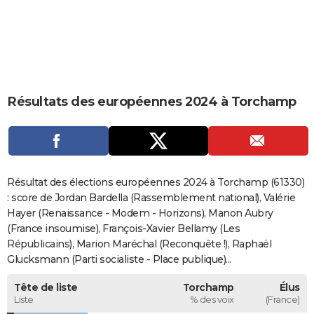
City break
Voyage de noces
Climat
Destinations
Voyage nature
Forum
+
PHOTO
GUIDES D'ACHAT
BONS PLANS
Résultats des européennes 2024 à Torchamp
CARTE DE VOEUX
Carte Bonne année
Carte Pâques
Carte de Noël
Carte Saint-Valentin
Carte d'anniversaire
DICTIONNAIRE
Biographies
Expressions
Dictionnaire
Citations
Proverbes
PROGRAMME TV
Résultat des élections européennes 2024 à Torchamp (61330)
COPAINS D'AVANT
: score de Jordan Bardella (Rassemblement national), Valérie
Hayer (Renaissance - Modem - Horizons), Manon Aubry
Se connecter
Collèges
Universités
Service militaire
S'inscrire
Lycées
Primaires
Entreprises
Avis de recherche
AVIS DE DÉCÈS
(France insoumise), François-Xavier Bellamy (Les
Républicains), Marion Maréchal (Reconquête !), Raphaël
FORUM
Glucksmann (Parti socialiste - Place publique)...
Lifestyle
Sport
Television
Cinema
Bricolage
Culture
Auto
Voyage
Tête de liste
Torchamp
Élus
Liste
% des voix
(France)