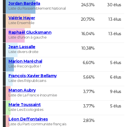
Jordan Bardella
24,53%
30 élus
Liste du Rassemblement National
Valérie Hayer
20,75%
13 élus
Liste Ensemble
Raphaël Glucksmann
16,04%
13 élus
Liste d'union à gauche
Jean Lassalle
10,38%
Liste divers droite
Marion Maréchal
6,60%
5 élus
Liste Reconquête !
François-Xavier Bellamy
5,66%
6 élus
Liste des Républicains
Manon Aubry
3,77%
9 élus
Liste de La France insoumise
Marie Toussaint
3,77%
5 élus
Liste Les Ecologistes
Léon Deffontaines
2,83%
Liste du Parti communiste français