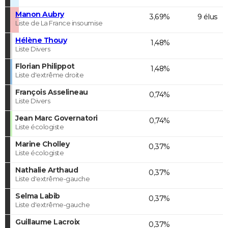
Manon Aubry
3,69%
9 élus
Liste de La France insoumise
Hélène Thouy
1,48%
Liste Divers
Florian Philippot
1,48%
Liste d'extrême droite
François Asselineau
0,74%
Liste Divers
Jean Marc Governatori
0,74%
Liste écologiste
Marine Cholley
0,37%
Liste écologiste
Nathalie Arthaud
0,37%
Liste d'extrême-gauche
Selma Labib
0,37%
Liste d'extrême-gauche
Guillaume Lacroix
0,37%