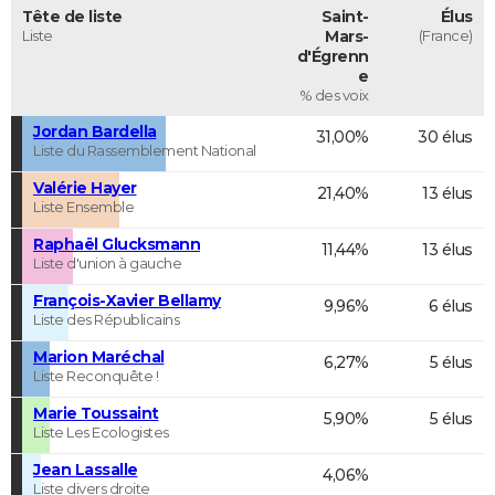
Tête de liste
Saint-
Élus
Liste
Mars-
(France)
d'Égrenn
e
% des voix
Jordan Bardella
31,00%
30 élus
Liste du Rassemblement National
Valérie Hayer
21,40%
13 élus
Liste Ensemble
Raphaël Glucksmann
11,44%
13 élus
Liste d'union à gauche
François-Xavier Bellamy
9,96%
6 élus
Liste des Républicains
Marion Maréchal
6,27%
5 élus
Liste Reconquête !
Marie Toussaint
5,90%
5 élus
Liste Les Ecologistes
Jean Lassalle
4,06%
Liste divers droite