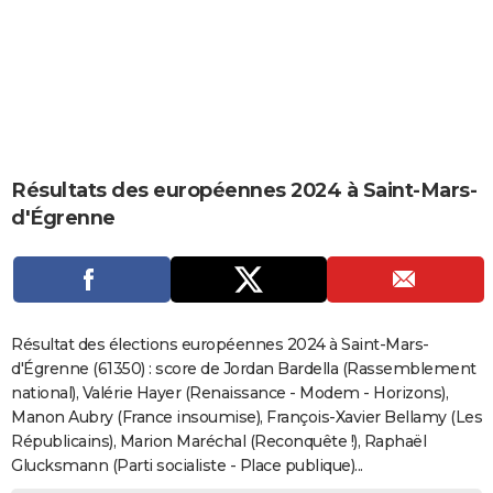
City break
Voyage de noces
Climat
Destinations
Voyage nature
Forum
+
PHOTO
GUIDES D'ACHAT
BONS PLANS
CARTE DE VOEUX
Résultats des européennes 2024 à Saint-Mars-
Carte Bonne année
Carte Pâques
Carte de Noël
Carte Saint-Valentin
Carte d'anniversaire
DICTIONNAIRE
d'Égrenne
Biographies
Expressions
Dictionnaire
Citations
Proverbes
PROGRAMME TV
COPAINS D'AVANT
Se connecter
Collèges
Universités
Service militaire
S'inscrire
Lycées
Primaires
Entreprises
Avis de recherche
AVIS DE DÉCÈS
Résultat des élections européennes 2024 à Saint-Mars-
d'Égrenne (61350) : score de Jordan Bardella (Rassemblement
FORUM
national), Valérie Hayer (Renaissance - Modem - Horizons),
Manon Aubry (France insoumise), François-Xavier Bellamy (Les
Lifestyle
Sport
Television
Cinema
Bricolage
Culture
Auto
Voyage
Républicains), Marion Maréchal (Reconquête !), Raphaël
Glucksmann (Parti socialiste - Place publique)...