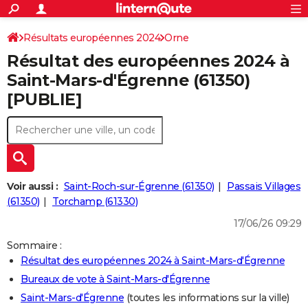
ACTUALITÉS
Connexion
S'inscrire
Résultats européennes 2024
Orne
Rechercher
Société
Education
Villes
Politique
Faits Divers
Monde
+
SPORT
Résultat des européennes 2024 à
Football
Cyclisme
Forum
Coupe du monde 2026
Tennis
Rugby
CULTURE
Saint-Mars-d'Égrenne (61350)
[PUBLIE]
TNT
Cinéma
Musique
Programme TV
Streaming
Sorties cinéma
+
FINANCE
Impôts
Immobilier
Banque
Crédit
Retraite
Epargne
Risques naturels par ville
Assurance
AUTO
Réserver un essai
Berlines
Forum auto
Essais
Citadines
SUV
+
HIGH-TECH
Meilleur smartphone
Ordinateurs
Guide high-tech
Mobiles
Internet
Jeux vidéo
+
BRICOLAGE
Voir aussi :
Saint-Roch-sur-Égrenne (61350)
Passais Villages
(61350)
Torchamp (61330)
Aménagement intérieur
Cuisine
Jardinage
+
Forum
Extérieur
Salle de bains
Rangement
WEEK-END
17/06/26 09:29
Escapades
Expositions
Week-end nature
Guides de France
Patrimoine
Musées
+
LIFESTYLE
Sommaire :
Résultat des européennes 2024 à Saint-Mars-d'Égrenne
Bien-être
Mode
+
Art de vivre
Loisirs
Modes de vie
SANTE
Bureaux de vote à Saint-Mars-d'Égrenne
Guide de la santé
Médicaments
+
Alimentation
Maladies
Sommeil
VOYAGE
Saint-Mars-d'Égrenne
(toutes les informations sur la ville)