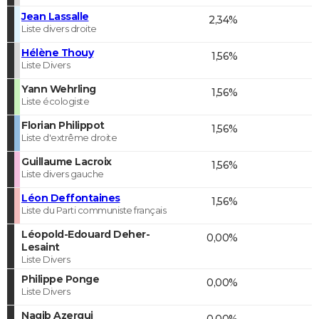
Jean Lassalle
2,34%
Liste divers droite
Hélène Thouy
1,56%
Liste Divers
Yann Wehrling
1,56%
Liste écologiste
Florian Philippot
1,56%
Liste d'extrême droite
Guillaume Lacroix
1,56%
Liste divers gauche
Léon Deffontaines
1,56%
Liste du Parti communiste français
Léopold-Edouard Deher-
0,00%
Lesaint
Liste Divers
Philippe Ponge
0,00%
Liste Divers
Nagib Azergui
0,00%