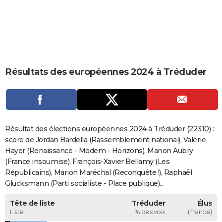
City break
Voyage de noces
Climat
Destinations
Voyage nature
Forum
+
PHOTO
GUIDES D'ACHAT
BONS PLANS
Résultats des européennes 2024 à Tréduder
CARTE DE VOEUX
Carte Bonne année
Carte Pâques
Carte de Noël
Carte Saint-Valentin
Carte d'anniversaire
DICTIONNAIRE
Biographies
Expressions
Dictionnaire
Citations
Proverbes
PROGRAMME TV
Résultat des élections européennes 2024 à Tréduder (22310) :
COPAINS D'AVANT
score de Jordan Bardella (Rassemblement national), Valérie
Hayer (Renaissance - Modem - Horizons), Manon Aubry
Se connecter
Collèges
Universités
Service militaire
S'inscrire
Lycées
Primaires
Entreprises
Avis de recherche
AVIS DE DÉCÈS
(France insoumise), François-Xavier Bellamy (Les
Républicains), Marion Maréchal (Reconquête !), Raphaël
FORUM
Glucksmann (Parti socialiste - Place publique)...
Lifestyle
Sport
Television
Cinema
Bricolage
Culture
Auto
Voyage
Tête de liste
Tréduder
Élus
Liste
% des voix
(France)