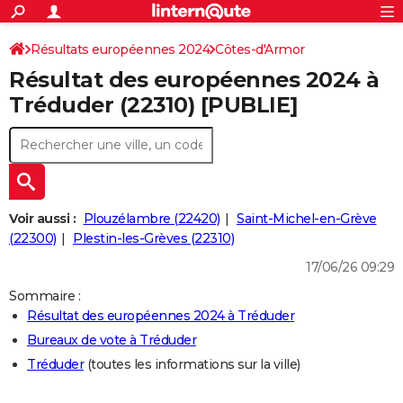
ACTUALITÉS
Connexion
S'inscrire
Résultats européennes 2024
Côtes-d'Armor
Rechercher
Société
Education
Villes
Politique
Faits Divers
Monde
+
SPORT
Résultat des européennes 2024 à
Football
Cyclisme
Forum
Coupe du monde 2026
Tennis
Rugby
CULTURE
Tréduder (22310) [PUBLIE]
TNT
Cinéma
Musique
Programme TV
Streaming
Sorties cinéma
+
FINANCE
Impôts
Immobilier
Banque
Crédit
Retraite
Epargne
Risques naturels par ville
Assurance
AUTO
Réserver un essai
Berlines
Forum auto
Essais
Citadines
SUV
+
HIGH-TECH
Voir aussi :
Plouzélambre (22420)
Saint-Michel-en-Grève
Meilleur smartphone
Ordinateurs
Guide high-tech
Mobiles
Internet
Jeux vidéo
+
(22300)
Plestin-les-Grèves (22310)
BRICOLAGE
17/06/26 09:29
Aménagement intérieur
Cuisine
Jardinage
+
Forum
Extérieur
Salle de bains
Rangement
WEEK-END
Sommaire :
Escapades
Expositions
Week-end nature
Guides de France
Patrimoine
Musées
+
LIFESTYLE
Résultat des européennes 2024 à Tréduder
Bureaux de vote à Tréduder
Bien-être
Mode
+
Art de vivre
Loisirs
Modes de vie
SANTE
Tréduder
(toutes les informations sur la ville)
Guide de la santé
Médicaments
+
Alimentation
Maladies
Sommeil
VOYAGE