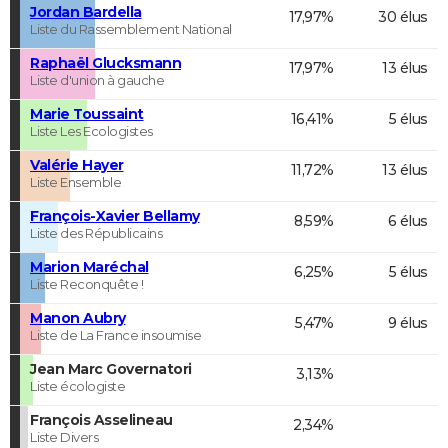
Jordan Bardella
17,97%
30 élus
Liste du Rassemblement National
Raphaël Glucksmann
17,97%
13 élus
Liste d'union à gauche
Marie Toussaint
16,41%
5 élus
Liste Les Ecologistes
Valérie Hayer
11,72%
13 élus
Liste Ensemble
François-Xavier Bellamy
8,59%
6 élus
Liste des Républicains
Marion Maréchal
6,25%
5 élus
Liste Reconquête !
Manon Aubry
5,47%
9 élus
Liste de La France insoumise
Jean Marc Governatori
3,13%
Liste écologiste
François Asselineau
2,34%
Liste Divers