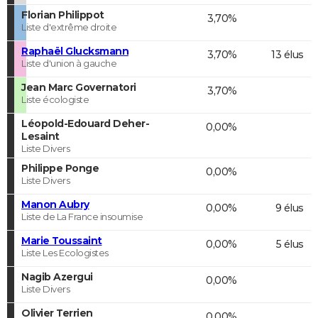
Florian Philippot
3,70%
Liste d'extrême droite
Raphaël Glucksmann
3,70%
13 élus
Liste d'union à gauche
Jean Marc Governatori
3,70%
Liste écologiste
Léopold-Edouard Deher-
0,00%
Lesaint
Liste Divers
Philippe Ponge
0,00%
Liste Divers
Manon Aubry
0,00%
9 élus
Liste de La France insoumise
Marie Toussaint
0,00%
5 élus
Liste Les Ecologistes
Nagib Azergui
0,00%
Liste Divers
Olivier Terrien
0,00%