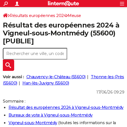
ACTUALITÉS
Connexion
S'inscrire
Résultats européennes 2024
Meuse
Rechercher
Société
Education
Villes
Politique
Faits Divers
Monde
+
SPORT
Résultat des européennes 2024 à
Football
Cyclisme
Forum
Coupe du monde 2026
Tennis
Rugby
CULTURE
Vigneul-sous-Montmédy (55600)
[PUBLIE]
TNT
Cinéma
Musique
Programme TV
Streaming
Sorties cinéma
+
FINANCE
Impôts
Immobilier
Banque
Crédit
Retraite
Epargne
Risques naturels par ville
Assurance
AUTO
Réserver un essai
Berlines
Forum auto
Essais
Citadines
SUV
+
HIGH-TECH
Meilleur smartphone
Ordinateurs
Guide high-tech
Mobiles
Internet
Jeux vidéo
+
BRICOLAGE
Voir aussi :
Chauvency-le-Château (55600)
Thonne-les-Près
(55600)
Han-lès-Juvigny (55600)
Aménagement intérieur
Cuisine
Jardinage
+
Forum
Extérieur
Salle de bains
Rangement
WEEK-END
17/06/26 09:29
Escapades
Expositions
Week-end nature
Guides de France
Patrimoine
Musées
+
LIFESTYLE
Sommaire :
Résultat des européennes 2024 à Vigneul-sous-Montmédy
Bien-être
Mode
+
Art de vivre
Loisirs
Modes de vie
SANTE
Bureaux de vote à Vigneul-sous-Montmédy
Guide de la santé
Médicaments
+
Alimentation
Maladies
Sommeil
VOYAGE
Vigneul-sous-Montmédy
(toutes les informations sur la