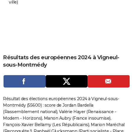
ville)
City break
Voyage de noces
Climat
Destinations
Voyage nature
Forum
+
PHOTO
GUIDES D'ACHAT
BONS PLANS
CARTE DE VOEUX
Carte Bonne année
Carte Pâques
Carte de Noël
Carte Saint-Valentin
Carte d'anniversaire
DICTIONNAIRE
Résultats des européennes 2024 à Vigneul-
sous-Montmédy
Biographies
Expressions
Dictionnaire
Citations
Proverbes
PROGRAMME TV
COPAINS D'AVANT
Se connecter
Collèges
Universités
Service militaire
S'inscrire
Lycées
Primaires
Entreprises
Avis de recherche
AVIS DE DÉCÈS
Résultat des élections européennes 2024 à Vigneul-sous-
FORUM
Montmédy (55600) : score de Jordan Bardella
(Rassemblement national), Valérie Hayer (Renaissance -
Lifestyle
Sport
Television
Cinema
Bricolage
Culture
Auto
Voyage
Modem - Horizons), Manon Aubry (France insoumise),
François-Xavier Bellamy (Les Républicains), Marion Maréchal
(Reconquête !), Raphaël Glucksmann (Parti socialiste - Place