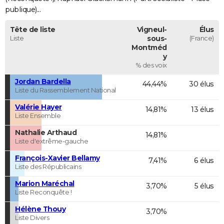
publique)...
Tête de liste
Vigneul-
Élus
Liste
sous-
(France)
Montméd
y
% des voix
Jordan Bardella
44,44%
30 élus
Liste du Rassemblement National
Valérie Hayer
14,81%
13 élus
Liste Ensemble
Nathalie Arthaud
14,81%
Liste d'extrême-gauche
François-Xavier Bellamy
7,41%
6 élus
Liste des Républicains
Marion Maréchal
3,70%
5 élus
Liste Reconquête !
Hélène Thouy
3,70%
Liste Divers