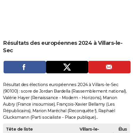
City break
Voyage de noces
Climat
Destinations
Voyage nature
Forum
+
PHOTO
GUIDES D'ACHAT
BONS PLANS
Résultats des européennes 2024 à Villars-le-
CARTE DE VOEUX
Sec
Carte Bonne année
Carte Pâques
Carte de Noël
Carte Saint-Valentin
Carte d'anniversaire
DICTIONNAIRE
Biographies
Expressions
Dictionnaire
Citations
Proverbes
PROGRAMME TV
COPAINS D'AVANT
Résultat des élections européennes 2024 à Villars-le-Sec
Se connecter
Collèges
Universités
Service militaire
S'inscrire
Lycées
Primaires
Entreprises
Avis de recherche
(90100) : score de Jordan Bardella (Rassemblement national),
AVIS DE DÉCÈS
Valérie Hayer (Renaissance - Modem - Horizons), Manon
FORUM
Aubry (France insoumise), François-Xavier Bellamy (Les
Républicains), Marion Maréchal (Reconquête !), Raphaël
Lifestyle
Sport
Television
Cinema
Bricolage
Culture
Auto
Voyage
Glucksmann (Parti socialiste - Place publique)...
Tête de liste
Villars-le-
Élus