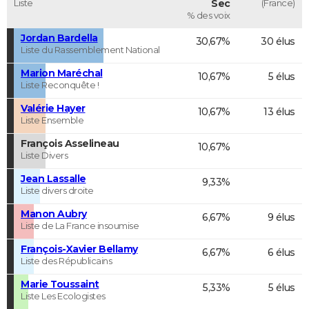
Liste
Sec
(France)
% des voix
Jordan Bardella
30,67%
30 élus
Liste du Rassemblement National
Marion Maréchal
10,67%
5 élus
Liste Reconquête !
Valérie Hayer
10,67%
13 élus
Liste Ensemble
François Asselineau
10,67%
Liste Divers
Jean Lassalle
9,33%
Liste divers droite
Manon Aubry
6,67%
9 élus
Liste de La France insoumise
François-Xavier Bellamy
6,67%
6 élus
Liste des Républicains
Marie Toussaint
5,33%
5 élus
Liste Les Ecologistes