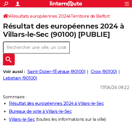
ACTUALITÉS
Connexion
S'inscrire
Résultats européennes 2024
Territoire de Belfort
Rechercher
Société
Education
Villes
Politique
Faits Divers
Monde
+
SPORT
Résultat des européennes 2024 à
Football
Cyclisme
Forum
Coupe du monde 2026
Tennis
Rugby
CULTURE
Villars-le-Sec (90100) [PUBLIE]
TNT
Cinéma
Musique
Programme TV
Streaming
Sorties cinéma
+
FINANCE
Impôts
Immobilier
Banque
Crédit
Retraite
Epargne
Risques naturels par ville
Assurance
AUTO
Réserver un essai
Berlines
Forum auto
Essais
Citadines
SUV
+
HIGH-TECH
Voir aussi :
Saint-Dizier-l'Évêque (90100)
Croix (90100)
Meilleur smartphone
Ordinateurs
Guide high-tech
Mobiles
Internet
Jeux vidéo
+
Lebetain (90100)
BRICOLAGE
17/06/26 09:22
Aménagement intérieur
Cuisine
Jardinage
+
Forum
Extérieur
Salle de bains
Rangement
WEEK-END
Sommaire :
Escapades
Expositions
Week-end nature
Guides de France
Patrimoine
Musées
+
LIFESTYLE
Résultat des européennes 2024 à Villars-le-Sec
Bureaux de vote à Villars-le-Sec
Bien-être
Mode
+
Art de vivre
Loisirs
Modes de vie
SANTE
Villars-le-Sec
(toutes les informations sur la ville)
Guide de la santé
Médicaments
+
Alimentation
Maladies
Sommeil
VOYAGE