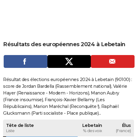
City break
Voyage de noces
Climat
Destinations
Voyage nature
Forum
+
PHOTO
GUIDES D'ACHAT
BONS PLANS
Résultats des européennes 2024 à Lebetain
CARTE DE VOEUX
Carte Bonne année
Carte Pâques
Carte de Noël
Carte Saint-Valentin
Carte d'anniversaire
DICTIONNAIRE
Biographies
Expressions
Dictionnaire
Citations
Proverbes
PROGRAMME TV
Résultat des élections européennes 2024 à Lebetain (90100) :
COPAINS D'AVANT
score de Jordan Bardella (Rassemblement national), Valérie
Hayer (Renaissance - Modem - Horizons), Manon Aubry
Se connecter
Collèges
Universités
Service militaire
S'inscrire
Lycées
Primaires
Entreprises
Avis de recherche
AVIS DE DÉCÈS
(France insoumise), François-Xavier Bellamy (Les
Républicains), Marion Maréchal (Reconquête !), Raphaël
FORUM
Glucksmann (Parti socialiste - Place publique)...
Lifestyle
Sport
Television
Cinema
Bricolage
Culture
Auto
Voyage
Tête de liste
Lebetain
Élus
Liste
% des voix
(France)