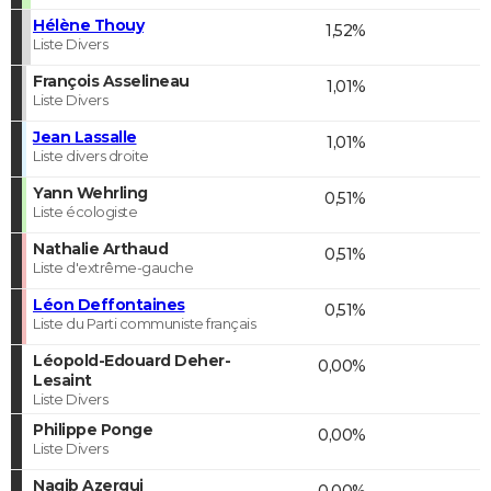
Hélène Thouy
1,52%
Liste Divers
François Asselineau
1,01%
Liste Divers
Jean Lassalle
1,01%
Liste divers droite
Yann Wehrling
0,51%
Liste écologiste
Nathalie Arthaud
0,51%
Liste d'extrême-gauche
Léon Deffontaines
0,51%
Liste du Parti communiste français
Léopold-Edouard Deher-
0,00%
Lesaint
Liste Divers
Philippe Ponge
0,00%
Liste Divers
Nagib Azergui
0,00%