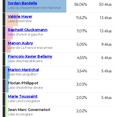
Jordan Bardella
56,06%
30 élus
Liste du Rassemblement National
Valérie Hayer
11,62%
13 élus
Liste Ensemble
Raphaël Glucksmann
7,07%
13 élus
Liste d'union à gauche
Manon Aubry
5,05%
9 élus
Liste de La France insoumise
François-Xavier Bellamy
4,55%
6 élus
Liste des Républicains
Marion Maréchal
3,54%
5 élus
Liste Reconquête !
Florian Philippot
3,03%
Liste d'extrême droite
Marie Toussaint
2,02%
5 élus
Liste Les Ecologistes
Jean Marc Governatori
2,02%
Liste écologiste