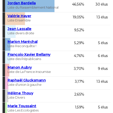
Jordan Bardella
46,56%
30 élus
Liste du Rassemblement National
Valérie Hayer
19,05%
13 élus
Liste Ensemble
Jean Lassalle
9,52%
Liste divers droite
Marion Maréchal
5,29%
5 élus
Liste Reconquête !
François-Xavier Bellamy
4,76%
6 élus
Liste des Républicains
Manon Aubry
3,70%
9 élus
Liste de La France insoumise
Raphaël Glucksmann
3,17%
13 élus
Liste d'union à gauche
Hélène Thouy
2,65%
Liste Divers
Marie Toussaint
1,59%
5 élus
Liste Les Ecologistes