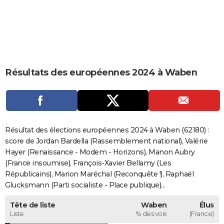
City break
Voyage de noces
Climat
Destinations
Voyage nature
Forum
+
PHOTO
GUIDES D'ACHAT
BONS PLANS
Résultats des européennes 2024 à Waben
CARTE DE VOEUX
Carte Bonne année
Carte Pâques
Carte de Noël
Carte Saint-Valentin
Carte d'anniversaire
DICTIONNAIRE
Biographies
Expressions
Dictionnaire
Citations
Proverbes
PROGRAMME TV
Résultat des élections européennes 2024 à Waben (62180) :
COPAINS D'AVANT
score de Jordan Bardella (Rassemblement national), Valérie
Hayer (Renaissance - Modem - Horizons), Manon Aubry
Se connecter
Collèges
Universités
Service militaire
S'inscrire
Lycées
Primaires
Entreprises
Avis de recherche
AVIS DE DÉCÈS
(France insoumise), François-Xavier Bellamy (Les
Républicains), Marion Maréchal (Reconquête !), Raphaël
FORUM
Glucksmann (Parti socialiste - Place publique)...
Lifestyle
Sport
Television
Cinema
Bricolage
Culture
Auto
Voyage
Tête de liste
Waben
Élus
Liste
% des voix
(France)