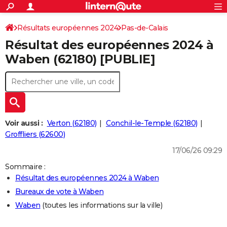
ACTUALITÉS
Connexion
S'inscrire
Résultats européennes 2024
Pas-de-Calais
Rechercher
Société
Education
Villes
Politique
Faits Divers
Monde
+
SPORT
Résultat des européennes 2024 à
Football
Cyclisme
Forum
Coupe du monde 2026
Tennis
Rugby
CULTURE
Waben (62180) [PUBLIE]
TNT
Cinéma
Musique
Programme TV
Streaming
Sorties cinéma
+
FINANCE
Impôts
Immobilier
Banque
Crédit
Retraite
Epargne
Risques naturels par ville
Assurance
AUTO
Réserver un essai
Berlines
Forum auto
Essais
Citadines
SUV
+
HIGH-TECH
Voir aussi :
Verton (62180)
Conchil-le-Temple (62180)
Meilleur smartphone
Ordinateurs
Guide high-tech
Mobiles
Internet
Jeux vidéo
+
Groffliers (62600)
BRICOLAGE
17/06/26 09:29
Aménagement intérieur
Cuisine
Jardinage
+
Forum
Extérieur
Salle de bains
Rangement
WEEK-END
Sommaire :
Escapades
Expositions
Week-end nature
Guides de France
Patrimoine
Musées
+
LIFESTYLE
Résultat des européennes 2024 à Waben
Bureaux de vote à Waben
Bien-être
Mode
+
Art de vivre
Loisirs
Modes de vie
SANTE
Waben
(toutes les informations sur la ville)
Guide de la santé
Médicaments
+
Alimentation
Maladies
Sommeil
VOYAGE