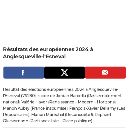
City break
Voyage de noces
Climat
Destinations
Voyage nature
Forum
+
PHOTO
GUIDES D'ACHAT
BONS PLANS
CARTE DE VOEUX
Résultats des européennes 2024 à
Carte Bonne année
Carte Pâques
Carte de Noël
Carte Saint-Valentin
Carte d'anniversaire
DICTIONNAIRE
Anglesqueville-l'Esneval
Biographies
Expressions
Dictionnaire
Citations
Proverbes
PROGRAMME TV
COPAINS D'AVANT
Se connecter
Collèges
Universités
Service militaire
S'inscrire
Lycées
Primaires
Entreprises
Avis de recherche
AVIS DE DÉCÈS
Résultat des élections européennes 2024 à Anglesqueville-
l'Esneval (76280) : score de Jordan Bardella (Rassemblement
FORUM
national), Valérie Hayer (Renaissance - Modem - Horizons),
Manon Aubry (France insoumise), François-Xavier Bellamy (Les
Lifestyle
Sport
Television
Cinema
Bricolage
Culture
Auto
Voyage
Républicains), Marion Maréchal (Reconquête !), Raphaël
Glucksmann (Parti socialiste - Place publique)...