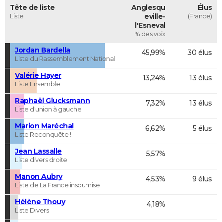
Tête de liste
Anglesqu
Élus
Liste
eville-
(France)
l'Esneval
% des voix
Jordan Bardella
45,99%
30 élus
Liste du Rassemblement National
Valérie Hayer
13,24%
13 élus
Liste Ensemble
Raphaël Glucksmann
7,32%
13 élus
Liste d'union à gauche
Marion Maréchal
6,62%
5 élus
Liste Reconquête !
Jean Lassalle
5,57%
Liste divers droite
Manon Aubry
4,53%
9 élus
Liste de La France insoumise
Hélène Thouy
4,18%
Liste Divers