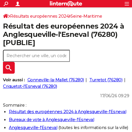
ACTUALITÉS
Connexion
S'inscrire
Résultats européennes 2024
Seine-Maritime
Rechercher
Société
Education
Villes
Politique
Faits Divers
Monde
+
SPORT
Résultat des européennes 2024 à
Football
Cyclisme
Forum
Coupe du monde 2026
Tennis
Rugby
CULTURE
Anglesqueville-l'Esneval (76280)
[PUBLIE]
TNT
Cinéma
Musique
Programme TV
Streaming
Sorties cinéma
+
FINANCE
Impôts
Immobilier
Banque
Crédit
Retraite
Epargne
Risques naturels par ville
Assurance
AUTO
Réserver un essai
Berlines
Forum auto
Essais
Citadines
SUV
+
HIGH-TECH
Meilleur smartphone
Ordinateurs
Guide high-tech
Mobiles
Internet
Jeux vidéo
+
BRICOLAGE
Voir aussi :
Gonneville-la-Mallet (76280)
Turretot (76280)
Criquetot-l'Esneval (76280)
Aménagement intérieur
Cuisine
Jardinage
+
Forum
Extérieur
Salle de bains
Rangement
WEEK-END
17/06/26 09:29
Escapades
Expositions
Week-end nature
Guides de France
Patrimoine
Musées
+
LIFESTYLE
Sommaire :
Résultat des européennes 2024 à Anglesqueville-l'Esneval
Bien-être
Mode
+
Art de vivre
Loisirs
Modes de vie
SANTE
Bureaux de vote à Anglesqueville-l'Esneval
Guide de la santé
Médicaments
+
Alimentation
Maladies
Sommeil
VOYAGE
Anglesqueville-l'Esneval
(toutes les informations sur la ville)