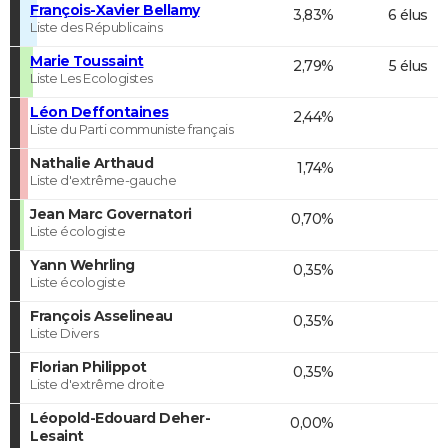
François-Xavier Bellamy
3,83%
6 élus
Liste des Républicains
Marie Toussaint
2,79%
5 élus
Liste Les Ecologistes
Léon Deffontaines
2,44%
Liste du Parti communiste français
Nathalie Arthaud
1,74%
Liste d'extrême-gauche
Jean Marc Governatori
0,70%
Liste écologiste
Yann Wehrling
0,35%
Liste écologiste
François Asselineau
0,35%
Liste Divers
Florian Philippot
0,35%
Liste d'extrême droite
Léopold-Edouard Deher-
0,00%
Lesaint