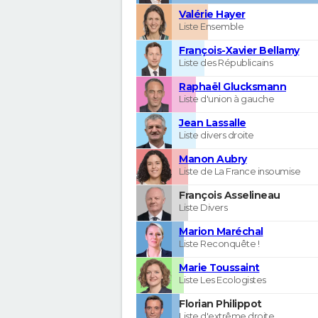
Valérie Hayer
Liste Ensemble
François-Xavier Bellamy
Liste des Républicains
Raphaël Glucksmann
Liste d'union à gauche
Jean Lassalle
Liste divers droite
Manon Aubry
Liste de La France insoumise
François Asselineau
Liste Divers
Marion Maréchal
Liste Reconquête !
Marie Toussaint
Liste Les Ecologistes
Florian Philippot
Liste d'extrême droite