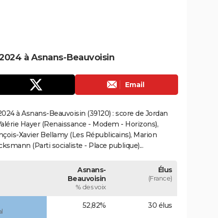
2024 à Asnans-Beauvoisin
Email
024 à Asnans-Beauvoisin (39120) : score de Jordan
alérie Hayer (Renaissance - Modem - Horizons),
çois-Xavier Bellamy (Les Républicains), Marion
smann (Parti socialiste - Place publique)...
Asnans-
Élus
Beauvoisin
(France)
% des voix
52,82%
30 élus
l