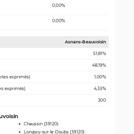
0,00%
0,00%
Asnans-Beauvoisin
51,81%
48,19%
otes exprimés)
1,00%
es exprimés)
4,33%
300
uvoisin
Chaussin (39120)
Longwy-sur-le-Doubs (39120)