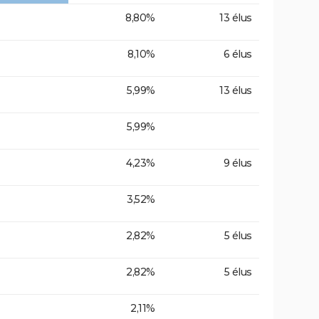
8,80%
13 élus
8,10%
6 élus
5,99%
13 élus
5,99%
4,23%
9 élus
3,52%
2,82%
5 élus
2,82%
5 élus
2,11%