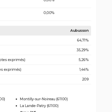
0,00%
Aubusson
64,71%
35,29%
otes exprimés)
5,26%
es exprimés)
1,44%
209
00)
Montilly-sur-Noireau (61100)
La Lande-Patry (61100)