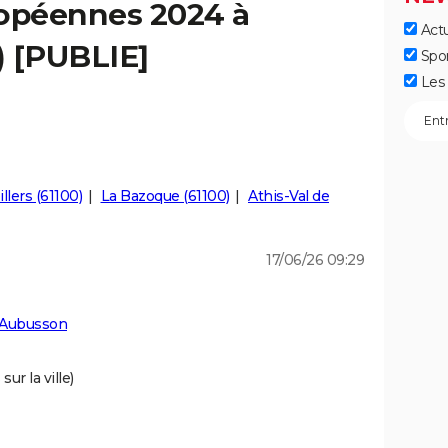
ropéennes 2024 à
Actu
) [PUBLIE]
Spo
Les 
lers (61100)
La Bazoque (61100)
Athis-Val de
17/06/26 09:29
 Aubusson
ur la ville)