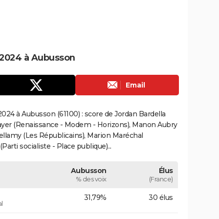
 2024 à Aubusson
Email
024 à Aubusson (61100) : score de Jordan Bardella
ayer (Renaissance - Modem - Horizons), Manon Aubry
Bellamy (Les Républicains), Marion Maréchal
rti socialiste - Place publique)...
Aubusson
Élus
% des voix
(France)
31,79%
30 élus
l