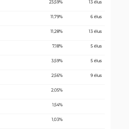
23,59%
13 élus
11,79%
6 élus
11,28%
13 élus
7,18%
5 élus
3,59%
5 élus
2,56%
9 élus
2,05%
1,54%
1,03%