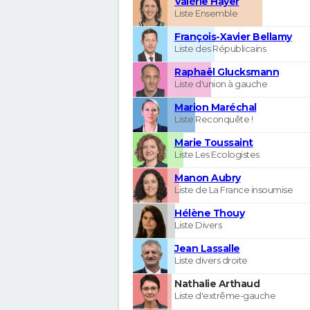
Valérie Hayer
Liste Ensemble
François-Xavier Bellamy
Liste des Républicains
Raphaël Glucksmann
Liste d'union à gauche
Marion Maréchal
Liste Reconquête !
Marie Toussaint
Liste Les Ecologistes
Manon Aubry
Liste de La France insoumise
Hélène Thouy
Liste Divers
Jean Lassalle
Liste divers droite
Nathalie Arthaud
Liste d'extrême-gauche