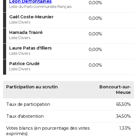
Léon Deffontaines
0,00%
Liste du Parti communiste français
Gaël Coste-Meunier
0,00%
Liste Divers
Hamada Traoré
0,00%
Liste Divers
Laure Patas d'Illiers
0,00%
Liste Divers
Patrice Grudé
0,00%
Liste Divers
Participation au scrutin
Boncourt-sur-
Meuse
Taux de participation
65,50%
Taux d'abstention
34,50%
Votes blancs (en pourcentage des votes
1,33%
exprimés)