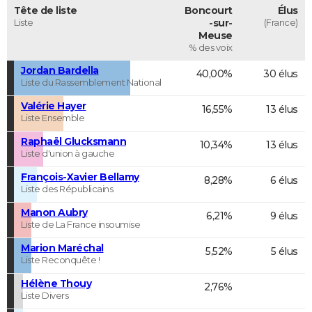
Tête de liste
Boncourt
Élus
Liste
-sur-
(France)
Meuse
% des voix
Jordan Bardella
40,00%
30 élus
Liste du Rassemblement National
Valérie Hayer
16,55%
13 élus
Liste Ensemble
Raphaël Glucksmann
10,34%
13 élus
Liste d'union à gauche
François-Xavier Bellamy
8,28%
6 élus
Liste des Républicains
Manon Aubry
6,21%
9 élus
Liste de La France insoumise
Marion Maréchal
5,52%
5 élus
Liste Reconquête !
Hélène Thouy
2,76%
Liste Divers