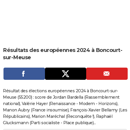
City break
Voyage de noces
Climat
Destinations
Voyage nature
Forum
+
PHOTO
GUIDES D'ACHAT
BONS PLANS
CARTE DE VOEUX
Résultats des européennes 2024 à Boncourt-
Carte Bonne année
Carte Pâques
Carte de Noël
Carte Saint-Valentin
Carte d'anniversaire
DICTIONNAIRE
sur-Meuse
Biographies
Expressions
Dictionnaire
Citations
Proverbes
PROGRAMME TV
COPAINS D'AVANT
Se connecter
Collèges
Universités
Service militaire
S'inscrire
Lycées
Primaires
Entreprises
Avis de recherche
AVIS DE DÉCÈS
Résultat des élections européennes 2024 à Boncourt-sur-
Meuse (55200) : score de Jordan Bardella (Rassemblement
FORUM
national), Valérie Hayer (Renaissance - Modem - Horizons),
Manon Aubry (France insoumise), François-Xavier Bellamy (Les
Lifestyle
Sport
Television
Cinema
Bricolage
Culture
Auto
Voyage
Républicains), Marion Maréchal (Reconquête !), Raphaël
Glucksmann (Parti socialiste - Place publique)...