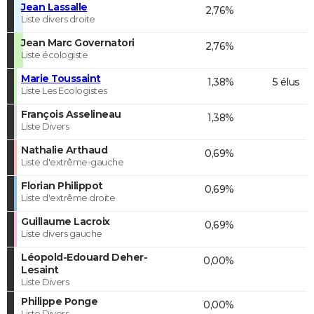
Jean Lassalle
2,76%
Liste divers droite
Jean Marc Governatori
2,76%
Liste écologiste
Marie Toussaint
1,38%
5 élus
Liste Les Ecologistes
François Asselineau
1,38%
Liste Divers
Nathalie Arthaud
0,69%
Liste d'extrême-gauche
Florian Philippot
0,69%
Liste d'extrême droite
Guillaume Lacroix
0,69%
Liste divers gauche
Léopold-Edouard Deher-
0,00%
Lesaint
Liste Divers
Philippe Ponge
0,00%
Liste Divers