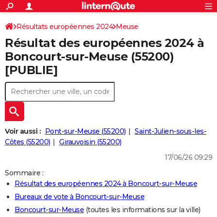
ACTUALITÉS
Connexion
S'inscrire
Résultats européennes 2024
Meuse
Rechercher
Société
Education
Villes
Politique
Faits Divers
Monde
+
SPORT
Résultat des européennes 2024 à
Football
Cyclisme
Forum
Coupe du monde 2026
Tennis
Rugby
CULTURE
Boncourt-sur-Meuse (55200)
[PUBLIE]
TNT
Cinéma
Musique
Programme TV
Streaming
Sorties cinéma
+
FINANCE
Impôts
Immobilier
Banque
Crédit
Retraite
Epargne
Risques naturels par ville
Assurance
AUTO
Réserver un essai
Berlines
Forum auto
Essais
Citadines
SUV
+
HIGH-TECH
Meilleur smartphone
Ordinateurs
Guide high-tech
Mobiles
Internet
Jeux vidéo
+
BRICOLAGE
Voir aussi :
Pont-sur-Meuse (55200)
Saint-Julien-sous-les-
Côtes (55200)
Girauvoisin (55200)
Aménagement intérieur
Cuisine
Jardinage
+
Forum
Extérieur
Salle de bains
Rangement
WEEK-END
17/06/26 09:29
Escapades
Expositions
Week-end nature
Guides de France
Patrimoine
Musées
+
LIFESTYLE
Sommaire :
Résultat des européennes 2024 à Boncourt-sur-Meuse
Bien-être
Mode
+
Art de vivre
Loisirs
Modes de vie
SANTE
Bureaux de vote à Boncourt-sur-Meuse
Guide de la santé
Médicaments
+
Alimentation
Maladies
Sommeil
VOYAGE
Boncourt-sur-Meuse
(toutes les informations sur la ville)