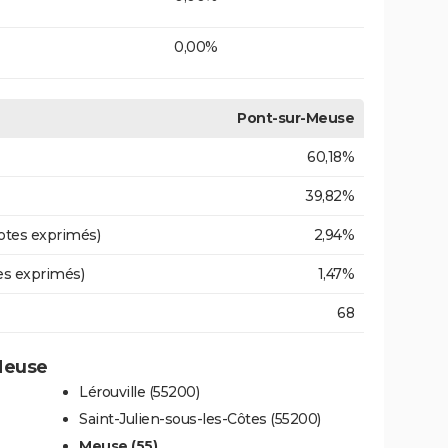
0,00%
Pont-sur-Meuse
60,18%
39,82%
otes exprimés)
2,94%
es exprimés)
1,47%
68
-Meuse
Lérouville (55200)
Saint-Julien-sous-les-Côtes (55200)
Meuse (55)