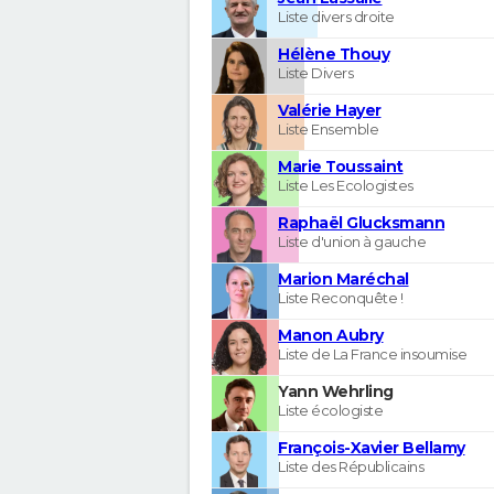
Liste divers droite
Hélène Thouy
Liste Divers
Valérie Hayer
Liste Ensemble
Marie Toussaint
Liste Les Ecologistes
Raphaël Glucksmann
Liste d'union à gauche
Marion Maréchal
Liste Reconquête !
Manon Aubry
Liste de La France insoumise
Yann Wehrling
Liste écologiste
François-Xavier Bellamy
Liste des Républicains