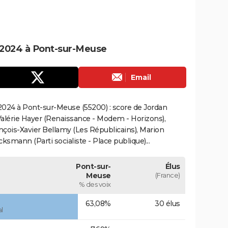
 2024 à Pont-sur-Meuse
Email
2024 à Pont-sur-Meuse (55200) : score de Jordan
alérie Hayer (Renaissance - Modem - Horizons),
çois-Xavier Bellamy (Les Républicains), Marion
smann (Parti socialiste - Place publique)...
Pont-sur-
Élus
Meuse
(France)
% des voix
63,08%
30 élus
l