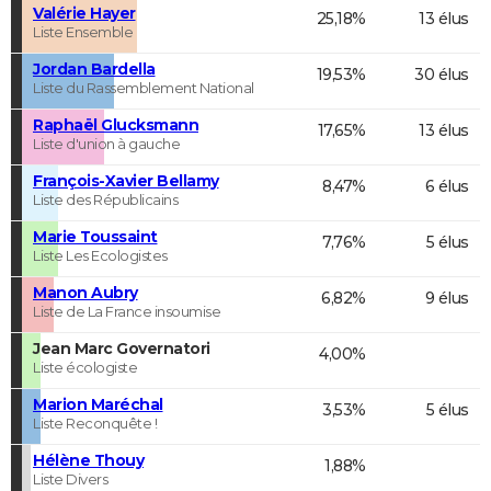
Valérie Hayer
25,18%
13 élus
Liste Ensemble
Jordan Bardella
19,53%
30 élus
Liste du Rassemblement National
Raphaël Glucksmann
17,65%
13 élus
Liste d'union à gauche
François-Xavier Bellamy
8,47%
6 élus
Liste des Républicains
Marie Toussaint
7,76%
5 élus
Liste Les Ecologistes
Manon Aubry
6,82%
9 élus
Liste de La France insoumise
Jean Marc Governatori
4,00%
Liste écologiste
Marion Maréchal
3,53%
5 élus
Liste Reconquête !
Hélène Thouy
1,88%
Liste Divers