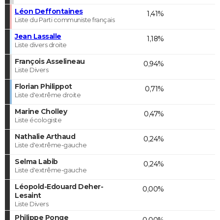
Léon Deffontaines
1,41%
Liste du Parti communiste français
Jean Lassalle
1,18%
Liste divers droite
François Asselineau
0,94%
Liste Divers
Florian Philippot
0,71%
Liste d'extrême droite
Marine Cholley
0,47%
Liste écologiste
Nathalie Arthaud
0,24%
Liste d'extrême-gauche
Selma Labib
0,24%
Liste d'extrême-gauche
Léopold-Edouard Deher-
0,00%
Lesaint
Liste Divers
Philippe Ponge
0,00%