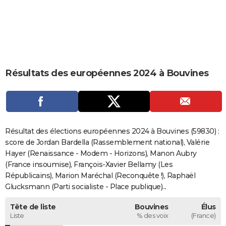
City break
Voyage de noces
Climat
Destinations
Voyage nature
Forum
+
PHOTO
GUIDES D'ACHAT
BONS PLANS
Résultats des européennes 2024 à Bouvines
CARTE DE VOEUX
Carte Bonne année
Carte Pâques
Carte de Noël
Carte Saint-Valentin
Carte d'anniversaire
DICTIONNAIRE
Biographies
Expressions
Dictionnaire
Citations
Proverbes
PROGRAMME TV
Résultat des élections européennes 2024 à Bouvines (59830) :
COPAINS D'AVANT
score de Jordan Bardella (Rassemblement national), Valérie
Hayer (Renaissance - Modem - Horizons), Manon Aubry
Se connecter
Collèges
Universités
Service militaire
S'inscrire
Lycées
Primaires
Entreprises
Avis de recherche
AVIS DE DÉCÈS
(France insoumise), François-Xavier Bellamy (Les
Républicains), Marion Maréchal (Reconquête !), Raphaël
FORUM
Glucksmann (Parti socialiste - Place publique)...
Lifestyle
Sport
Television
Cinema
Bricolage
Culture
Auto
Voyage
Tête de liste
Bouvines
Élus
Liste
% des voix
(France)