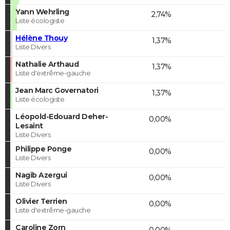
Yann Wehrling
2,74%
Liste écologiste
Hélène Thouy
1,37%
Liste Divers
Nathalie Arthaud
1,37%
Liste d'extrême-gauche
Jean Marc Governatori
1,37%
Liste écologiste
Léopold-Edouard Deher-
0,00%
Lesaint
Liste Divers
Philippe Ponge
0,00%
Liste Divers
Nagib Azergui
0,00%
Liste Divers
Olivier Terrien
0,00%
Liste d'extrême-gauche
Caroline Zorn
0,00%