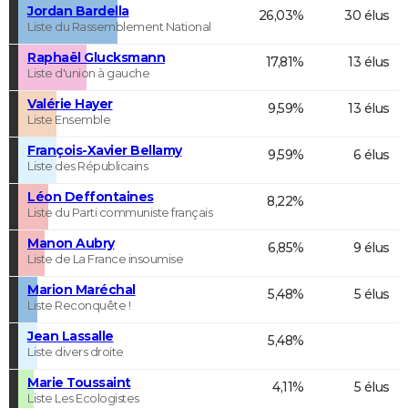
Jordan Bardella
26,03%
30 élus
Liste du Rassemblement National
Raphaël Glucksmann
17,81%
13 élus
Liste d'union à gauche
Valérie Hayer
9,59%
13 élus
Liste Ensemble
François-Xavier Bellamy
9,59%
6 élus
Liste des Républicains
Léon Deffontaines
8,22%
Liste du Parti communiste français
Manon Aubry
6,85%
9 élus
Liste de La France insoumise
Marion Maréchal
5,48%
5 élus
Liste Reconquête !
Jean Lassalle
5,48%
Liste divers droite
Marie Toussaint
4,11%
5 élus
Liste Les Ecologistes