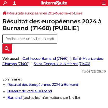
ACTUALITÉS
Connexion
S'inscrire
Résultats européennes 2024
Saône-et-Loire
Rechercher
Société
Education
Villes
Politique
Faits Divers
Monde
+
SPORT
Résultat des européennes 2024 à
Football
Cyclisme
Forum
Coupe du monde 2026
Tennis
Rugby
CULTURE
Burnand (71460) [PUBLIE]
TNT
Cinéma
Musique
Programme TV
Streaming
Sorties cinéma
+
FINANCE
Impôts
Immobilier
Banque
Crédit
Retraite
Epargne
Risques naturels par ville
Assurance
AUTO
Réserver un essai
Berlines
Forum auto
Essais
Citadines
SUV
+
HIGH-TECH
Voir aussi :
Curtil-sous-Burnand (71460)
Saint-Maurice-des-
Meilleur smartphone
Ordinateurs
Guide high-tech
Mobiles
Internet
Jeux vidéo
+
Champs (71460)
Saint-Gengoux-le-National (71460)
BRICOLAGE
17/06/26 09:29
Aménagement intérieur
Cuisine
Jardinage
+
Forum
Extérieur
Salle de bains
Rangement
WEEK-END
Sommaire :
Escapades
Expositions
Week-end nature
Guides de France
Patrimoine
Musées
+
LIFESTYLE
Résultat des européennes 2024 à Burnand
Bureaux de vote à Burnand
Bien-être
Mode
+
Art de vivre
Loisirs
Modes de vie
SANTE
Burnand
(toutes les informations sur la ville)
Guide de la santé
Médicaments
+
Alimentation
Maladies
Sommeil
VOYAGE