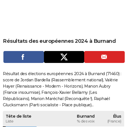
City break
Voyage de noces
Climat
Destinations
Voyage nature
Forum
+
PHOTO
GUIDES D'ACHAT
BONS PLANS
Résultats des européennes 2024 à Burnand
CARTE DE VOEUX
Carte Bonne année
Carte Pâques
Carte de Noël
Carte Saint-Valentin
Carte d'anniversaire
DICTIONNAIRE
Biographies
Expressions
Dictionnaire
Citations
Proverbes
PROGRAMME TV
Résultat des élections européennes 2024 à Burnand (71460) :
COPAINS D'AVANT
score de Jordan Bardella (Rassemblement national), Valérie
Hayer (Renaissance - Modem - Horizons), Manon Aubry
Se connecter
Collèges
Universités
Service militaire
S'inscrire
Lycées
Primaires
Entreprises
Avis de recherche
AVIS DE DÉCÈS
(France insoumise), François-Xavier Bellamy (Les
Républicains), Marion Maréchal (Reconquête !), Raphaël
FORUM
Glucksmann (Parti socialiste - Place publique)...
Lifestyle
Sport
Television
Cinema
Bricolage
Culture
Auto
Voyage
Tête de liste
Burnand
Élus
Liste
% des voix
(France)