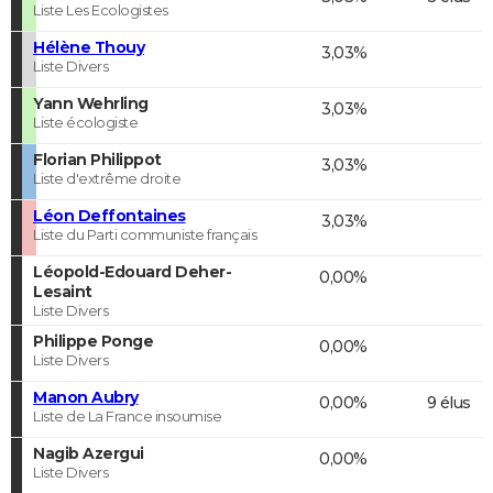
Liste Les Ecologistes
Hélène Thouy
3,03%
Liste Divers
Yann Wehrling
3,03%
Liste écologiste
Florian Philippot
3,03%
Liste d'extrême droite
Léon Deffontaines
3,03%
Liste du Parti communiste français
Léopold-Edouard Deher-
0,00%
Lesaint
Liste Divers
Philippe Ponge
0,00%
Liste Divers
Manon Aubry
0,00%
9 élus
Liste de La France insoumise
Nagib Azergui
0,00%
Liste Divers