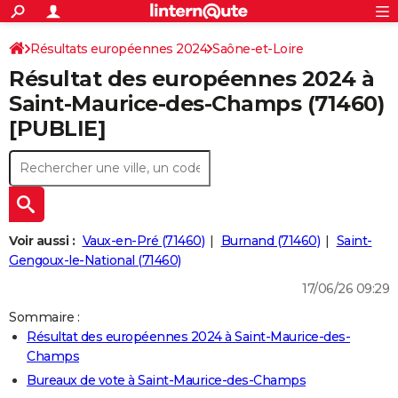
ACTUALITÉS
Connexion
S'inscrire
Résultats européennes 2024
Saône-et-Loire
Rechercher
Société
Education
Villes
Politique
Faits Divers
Monde
+
SPORT
Résultat des européennes 2024 à
Football
Cyclisme
Forum
Coupe du monde 2026
Tennis
Rugby
CULTURE
Saint-Maurice-des-Champs (71460)
[PUBLIE]
TNT
Cinéma
Musique
Programme TV
Streaming
Sorties cinéma
+
FINANCE
Impôts
Immobilier
Banque
Crédit
Retraite
Epargne
Risques naturels par ville
Assurance
AUTO
Réserver un essai
Berlines
Forum auto
Essais
Citadines
SUV
+
HIGH-TECH
Meilleur smartphone
Ordinateurs
Guide high-tech
Mobiles
Internet
Jeux vidéo
+
BRICOLAGE
Voir aussi :
Vaux-en-Pré (71460)
Burnand (71460)
Saint-
Gengoux-le-National (71460)
Aménagement intérieur
Cuisine
Jardinage
+
Forum
Extérieur
Salle de bains
Rangement
WEEK-END
17/06/26 09:29
Escapades
Expositions
Week-end nature
Guides de France
Patrimoine
Musées
+
LIFESTYLE
Sommaire :
Résultat des européennes 2024 à Saint-Maurice-des-
Bien-être
Mode
+
Art de vivre
Loisirs
Modes de vie
SANTE
Champs
Guide de la santé
Médicaments
+
Alimentation
Maladies
Sommeil
Bureaux de vote à Saint-Maurice-des-Champs
VOYAGE