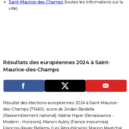
Saint-Maurice-des-Champs
(toutes les informations sur la
City break
Voyage de noces
Climat
Destinations
Voyage nature
Forum
+
PHOTO
ville)
GUIDES D'ACHAT
BONS PLANS
CARTE DE VOEUX
Carte Bonne année
Carte Pâques
Carte de Noël
Carte Saint-Valentin
Carte d'anniversaire
DICTIONNAIRE
Résultats des européennes 2024 à Saint-
Biographies
Expressions
Dictionnaire
Citations
Proverbes
PROGRAMME TV
Maurice-des-Champs
COPAINS D'AVANT
Se connecter
Collèges
Universités
Service militaire
S'inscrire
Lycées
Primaires
Entreprises
Avis de recherche
AVIS DE DÉCÈS
FORUM
Résultat des élections européennes 2024 à Saint-Maurice-
des-Champs (71460) : score de Jordan Bardella
Lifestyle
Sport
Television
Cinema
Bricolage
Culture
Auto
Voyage
(Rassemblement national), Valérie Hayer (Renaissance -
Modem - Horizons), Manon Aubry (France insoumise),
François-Xavier Bellamy (Les Républicains), Marion Maréchal