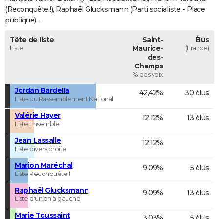
(Reconquête !), Raphaël Glucksmann (Parti socialiste - Place
publique)...
Tête de liste
Saint-
Élus
Liste
Maurice-
(France)
des-
Champs
% des voix
Jordan Bardella
42,42%
30 élus
Liste du Rassemblement National
Valérie Hayer
12,12%
13 élus
Liste Ensemble
Jean Lassalle
12,12%
Liste divers droite
Marion Maréchal
9,09%
5 élus
Liste Reconquête !
Raphaël Glucksmann
9,09%
13 élus
Liste d'union à gauche
Marie Toussaint
3,03%
5 élus