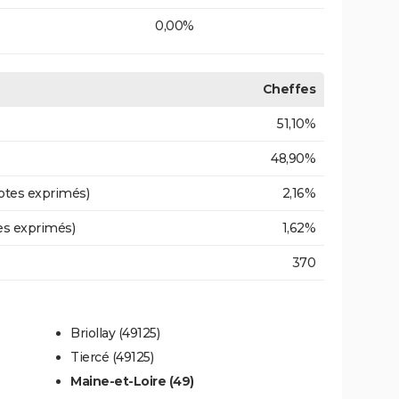
0,00%
Cheffes
51,10%
48,90%
otes exprimés)
2,16%
es exprimés)
1,62%
370
Briollay (49125)
Tiercé (49125)
Maine-et-Loire (49)