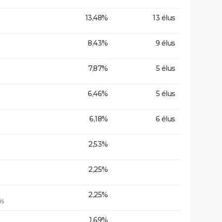
13,48%
13 élus
8,43%
9 élus
7,87%
5 élus
6,46%
5 élus
6,18%
6 élus
2,53%
2,25%
2,25%
is
1,69%