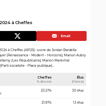
2024 à Cheffes
Email
24 à Cheffes (49125) : score de Jordan Bardella
ayer (Renaissance - Modem - Horizons), Manon Aubry
Bellamy (Les Républicains), Marion Maréchal
rti socialiste - Place publique)...
Cheffes
Élus
% des voix
(France)
23,31%
30 élus
l
21,91%
13 élus