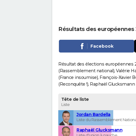
Résultats des européennes 
Facebook
Résultat des élections européennes 20
(Rassemblement national), Valérie H
(France insoumise), François-Xavier 
(Reconquête !), Raphaël Glucksmann (Pa
Tête de liste
Liste
Jordan Bardella
Liste du Rassemblement Nationa
Raphaël Glucksmann
Liste d'union à gauche