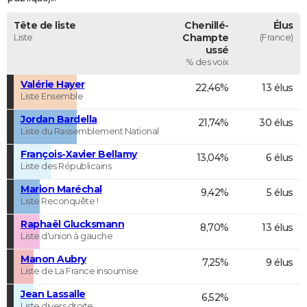
Tête de liste
Chenillé-
Élus
Liste
Champte
(France)
ussé
% des voix
Valérie Hayer
22,46%
13 élus
Liste Ensemble
Jordan Bardella
21,74%
30 élus
Liste du Rassemblement National
François-Xavier Bellamy
13,04%
6 élus
Liste des Républicains
Marion Maréchal
9,42%
5 élus
Liste Reconquête !
Raphaël Glucksmann
8,70%
13 élus
Liste d'union à gauche
Manon Aubry
7,25%
9 élus
Liste de La France insoumise
Jean Lassalle
6,52%
Liste divers droite