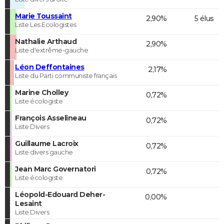
Marie Toussaint
2,90%
5 élus
Liste Les Ecologistes
Nathalie Arthaud
2,90%
Liste d'extrême-gauche
Léon Deffontaines
2,17%
Liste du Parti communiste français
Marine Cholley
0,72%
Liste écologiste
François Asselineau
0,72%
Liste Divers
Guillaume Lacroix
0,72%
Liste divers gauche
Jean Marc Governatori
0,72%
Liste écologiste
Léopold-Edouard Deher-
0,00%
Lesaint
Liste Divers