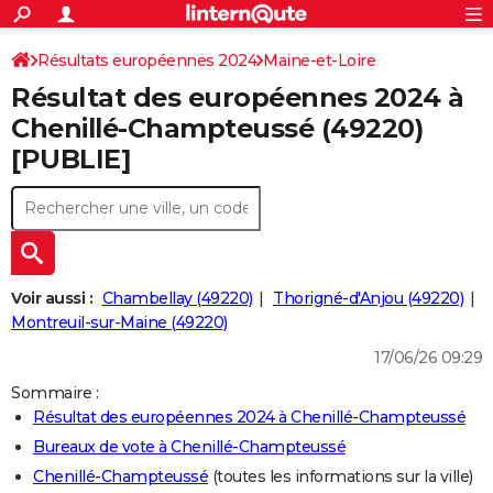
ACTUALITÉS
Connexion
S'inscrire
Résultats européennes 2024
Maine-et-Loire
Rechercher
Société
Education
Villes
Politique
Faits Divers
Monde
+
SPORT
Résultat des européennes 2024 à
Football
Cyclisme
Forum
Coupe du monde 2026
Tennis
Rugby
CULTURE
Chenillé-Champteussé (49220)
[PUBLIE]
TNT
Cinéma
Musique
Programme TV
Streaming
Sorties cinéma
+
FINANCE
Impôts
Immobilier
Banque
Crédit
Retraite
Epargne
Risques naturels par ville
Assurance
AUTO
Réserver un essai
Berlines
Forum auto
Essais
Citadines
SUV
+
HIGH-TECH
Meilleur smartphone
Ordinateurs
Guide high-tech
Mobiles
Internet
Jeux vidéo
+
BRICOLAGE
Voir aussi :
Chambellay (49220)
Thorigné-d'Anjou (49220)
Montreuil-sur-Maine (49220)
Aménagement intérieur
Cuisine
Jardinage
+
Forum
Extérieur
Salle de bains
Rangement
WEEK-END
17/06/26 09:29
Escapades
Expositions
Week-end nature
Guides de France
Patrimoine
Musées
+
LIFESTYLE
Sommaire :
Résultat des européennes 2024 à Chenillé-Champteussé
Bien-être
Mode
+
Art de vivre
Loisirs
Modes de vie
SANTE
Bureaux de vote à Chenillé-Champteussé
Guide de la santé
Médicaments
+
Alimentation
Maladies
Sommeil
VOYAGE
Chenillé-Champteussé
(toutes les informations sur la ville)