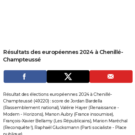
City break
Voyage de noces
Climat
Destinations
Voyage nature
Forum
+
PHOTO
GUIDES D'ACHAT
BONS PLANS
CARTE DE VOEUX
Résultats des européennes 2024 à Chenillé-
Carte Bonne année
Carte Pâques
Carte de Noël
Carte Saint-Valentin
Carte d'anniversaire
DICTIONNAIRE
Champteussé
Biographies
Expressions
Dictionnaire
Citations
Proverbes
PROGRAMME TV
COPAINS D'AVANT
Se connecter
Collèges
Universités
Service militaire
S'inscrire
Lycées
Primaires
Entreprises
Avis de recherche
AVIS DE DÉCÈS
Résultat des élections européennes 2024 à Chenillé-
Champteussé (49220) : score de Jordan Bardella
FORUM
(Rassemblement national), Valérie Hayer (Renaissance -
Modem - Horizons), Manon Aubry (France insoumise),
Lifestyle
Sport
Television
Cinema
Bricolage
Culture
Auto
Voyage
François-Xavier Bellamy (Les Républicains), Marion Maréchal
(Reconquête !), Raphaël Glucksmann (Parti socialiste - Place
publique)...