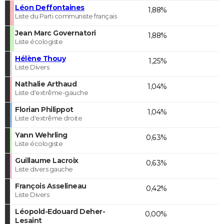
Léon Deffontaines
1,88%
Liste du Parti communiste français
Jean Marc Governatori
1,88%
Liste écologiste
Hélène Thouy
1,25%
Liste Divers
Nathalie Arthaud
1,04%
Liste d'extrême-gauche
Florian Philippot
1,04%
Liste d'extrême droite
Yann Wehrling
0,63%
Liste écologiste
Guillaume Lacroix
0,63%
Liste divers gauche
François Asselineau
0,42%
Liste Divers
Léopold-Edouard Deher-
0,00%
Lesaint