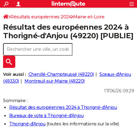
ACTUALITÉS
Connexion
S'inscrire
Résultats européennes 2024
Maine-et-Loire
Rechercher
Société
Education
Villes
Politique
Faits Divers
Monde
+
SPORT
Résultat des européennes 2024 à
Football
Cyclisme
Forum
Coupe du monde 2026
Tennis
Rugby
CULTURE
Thorigné-d'Anjou (49220) [PUBLIE]
TNT
Cinéma
Musique
Programme TV
Streaming
Sorties cinéma
+
FINANCE
Impôts
Immobilier
Banque
Crédit
Retraite
Epargne
Risques naturels par ville
Assurance
AUTO
Réserver un essai
Berlines
Forum auto
Essais
Citadines
SUV
+
HIGH-TECH
Voir aussi :
Chenillé-Champteussé (49220)
Sceaux-d'Anjou
Meilleur smartphone
Ordinateurs
Guide high-tech
Mobiles
Internet
Jeux vidéo
+
(49330)
Montreuil-sur-Maine (49220)
BRICOLAGE
17/06/26 09:29
Aménagement intérieur
Cuisine
Jardinage
+
Forum
Extérieur
Salle de bains
Rangement
WEEK-END
Sommaire :
Escapades
Expositions
Week-end nature
Guides de France
Patrimoine
Musées
+
LIFESTYLE
Résultat des européennes 2024 à Thorigné-d'Anjou
Bureaux de vote à Thorigné-d'Anjou
Bien-être
Mode
+
Art de vivre
Loisirs
Modes de vie
SANTE
Thorigné-d'Anjou
(toutes les informations sur la ville)
Guide de la santé
Médicaments
+
Alimentation
Maladies
Sommeil
VOYAGE