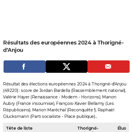
City break
Voyage de noces
Climat
Destinations
Voyage nature
Forum
+
PHOTO
GUIDES D'ACHAT
BONS PLANS
Résultats des européennes 2024 à Thorigné-
CARTE DE VOEUX
d'Anjou
Carte Bonne année
Carte Pâques
Carte de Noël
Carte Saint-Valentin
Carte d'anniversaire
DICTIONNAIRE
Biographies
Expressions
Dictionnaire
Citations
Proverbes
PROGRAMME TV
COPAINS D'AVANT
Résultat des élections européennes 2024 à Thorigné-d'Anjou
Se connecter
Collèges
Universités
Service militaire
S'inscrire
Lycées
Primaires
Entreprises
Avis de recherche
(49220) : score de Jordan Bardella (Rassemblement national),
AVIS DE DÉCÈS
Valérie Hayer (Renaissance - Modem - Horizons), Manon
FORUM
Aubry (France insoumise), François-Xavier Bellamy (Les
Républicains), Marion Maréchal (Reconquête !), Raphaël
Lifestyle
Sport
Television
Cinema
Bricolage
Culture
Auto
Voyage
Glucksmann (Parti socialiste - Place publique)...
Tête de liste
Thorigné-
Élus