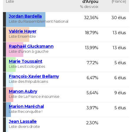
Liste
d'Anjou
(France)
% des voix
Jordan Bardella
32,36%
30 élus
Liste du Rassemblement National
Valérie Hayer
18,79%
13 élus
Liste Ensemble
Raphaël Glucksmann
13,99%
13 élus
Liste d'union à gauche
Marie Toussaint
7,72%
5 élus
Liste Les Ecologistes
François-Xavier Bellamy
6,47%
6 élus
Liste des Républicains
Manon Aubry
5,64%
9 élus
Liste de La France insoumise
Marion Maréchal
3,97%
5 élus
Liste Reconquête !
Jean Lassalle
2,30%
Liste divers droite