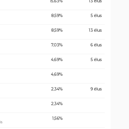
15,63%
13 élus
8,59%
5 élus
8,59%
13 élus
7,03%
6 élus
4,69%
5 élus
4,69%
2,34%
9 élus
2,34%
1,56%
is