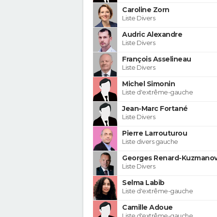
Caroline Zorn
Liste Divers
Audric Alexandre
Liste Divers
François Asselineau
Liste Divers
Michel Simonin
Liste d'extrême-gauche
Jean-Marc Fortané
Liste Divers
Pierre Larrouturou
Liste divers gauche
Georges Renard-Kuzmanov
Liste Divers
Selma Labib
Liste d'extrême-gauche
Camille Adoue
Liste d'extrême-gauche