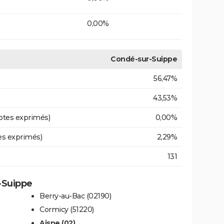
0,00%
Condé-sur-Suippe
56,47%
43,53%
otes exprimés)
0,00%
es exprimés)
2,29%
131
r-Suippe
Berry-au-Bac (02190)
Cormicy (51220)
Aisne (02)