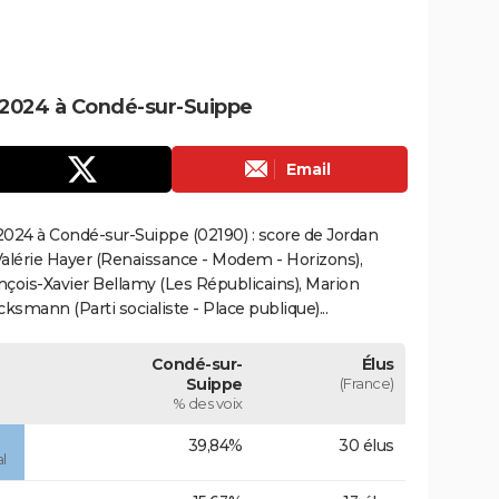
 2024 à Condé-sur-Suippe
Email
024 à Condé-sur-Suippe (02190) : score de Jordan
alérie Hayer (Renaissance - Modem - Horizons),
çois-Xavier Bellamy (Les Républicains), Marion
smann (Parti socialiste - Place publique)...
Condé-sur-
Élus
Suippe
(France)
% des voix
39,84%
30 élus
l