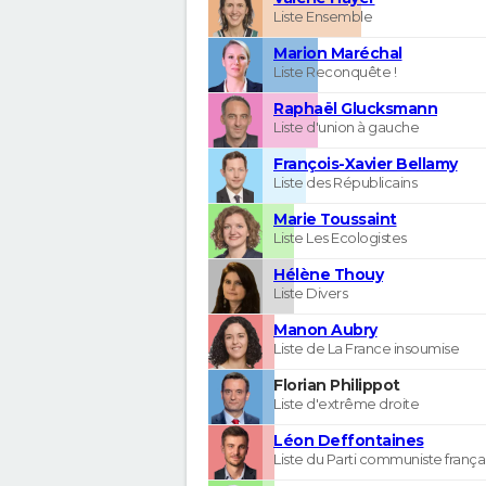
Liste Ensemble
Marion Maréchal
Liste Reconquête !
Raphaël Glucksmann
Liste d'union à gauche
François-Xavier Bellamy
Liste des Républicains
Marie Toussaint
Liste Les Ecologistes
Hélène Thouy
Liste Divers
Manon Aubry
Liste de La France insoumise
Florian Philippot
Liste d'extrême droite
Léon Deffontaines
Liste du Parti communiste frança