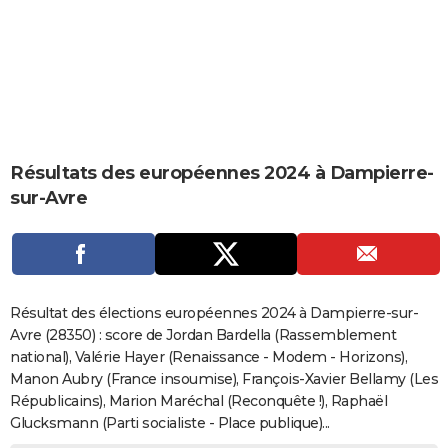
City break
Voyage de noces
Climat
Destinations
Voyage nature
Forum
+
PHOTO
GUIDES D'ACHAT
BONS PLANS
CARTE DE VOEUX
Résultats des européennes 2024 à Dampierre-
Carte Bonne année
Carte Pâques
Carte de Noël
Carte Saint-Valentin
Carte d'anniversaire
DICTIONNAIRE
sur-Avre
Biographies
Expressions
Dictionnaire
Citations
Proverbes
PROGRAMME TV
COPAINS D'AVANT
Se connecter
Collèges
Universités
Service militaire
S'inscrire
Lycées
Primaires
Entreprises
Avis de recherche
AVIS DE DÉCÈS
Résultat des élections européennes 2024 à Dampierre-sur-
Avre (28350) : score de Jordan Bardella (Rassemblement
FORUM
national), Valérie Hayer (Renaissance - Modem - Horizons),
Manon Aubry (France insoumise), François-Xavier Bellamy (Les
Lifestyle
Sport
Television
Cinema
Bricolage
Culture
Auto
Voyage
Républicains), Marion Maréchal (Reconquête !), Raphaël
Glucksmann (Parti socialiste - Place publique)...