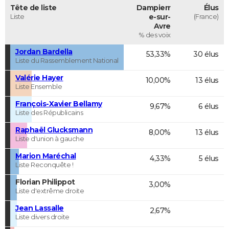
Tête de liste
Dampierr
Élus
Liste
e-sur-
(France)
Avre
% des voix
Jordan Bardella
53,33%
30 élus
Liste du Rassemblement National
Valérie Hayer
10,00%
13 élus
Liste Ensemble
François-Xavier Bellamy
9,67%
6 élus
Liste des Républicains
Raphaël Glucksmann
8,00%
13 élus
Liste d'union à gauche
Marion Maréchal
4,33%
5 élus
Liste Reconquête !
Florian Philippot
3,00%
Liste d'extrême droite
Jean Lassalle
2,67%
Liste divers droite