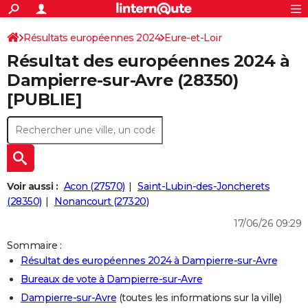
ACTUALITÉS
Connexion
S'inscrire
Résultats européennes 2024
Eure-et-Loir
Rechercher
Société
Education
Villes
Politique
Faits Divers
Monde
+
SPORT
Résultat des européennes 2024 à
Football
Cyclisme
Forum
Coupe du monde 2026
Tennis
Rugby
CULTURE
Dampierre-sur-Avre (28350)
[PUBLIE]
TNT
Cinéma
Musique
Programme TV
Streaming
Sorties cinéma
+
FINANCE
Impôts
Immobilier
Banque
Crédit
Retraite
Epargne
Risques naturels par ville
Assurance
AUTO
Réserver un essai
Berlines
Forum auto
Essais
Citadines
SUV
+
HIGH-TECH
Meilleur smartphone
Ordinateurs
Guide high-tech
Mobiles
Internet
Jeux vidéo
+
BRICOLAGE
Voir aussi :
Acon (27570)
Saint-Lubin-des-Joncherets
(28350)
Nonancourt (27320)
Aménagement intérieur
Cuisine
Jardinage
+
Forum
Extérieur
Salle de bains
Rangement
WEEK-END
17/06/26 09:29
Escapades
Expositions
Week-end nature
Guides de France
Patrimoine
Musées
+
LIFESTYLE
Sommaire :
Résultat des européennes 2024 à Dampierre-sur-Avre
Bien-être
Mode
+
Art de vivre
Loisirs
Modes de vie
SANTE
Bureaux de vote à Dampierre-sur-Avre
Guide de la santé
Médicaments
+
Alimentation
Maladies
Sommeil
VOYAGE
Dampierre-sur-Avre
(toutes les informations sur la ville)