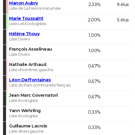
Manon Aubry
2,33%
9 élus
Liste de La France insoumise
Marie Toussaint
2,00%
5 élus
Liste Les Ecologistes
Hélène Thouy
1,00%
Liste Divers
François Asselineau
1,00%
Liste Divers
Nathalie Arthaud
0,67%
Liste d'extrême-gauche
Léon Deffontaines
0,67%
Liste du Parti communiste français
Jean Marc Governatori
0,67%
Liste écologiste
Yann Wehrling
0,33%
Liste écologiste
Guillaume Lacroix
0,33%
Liste divers gauche