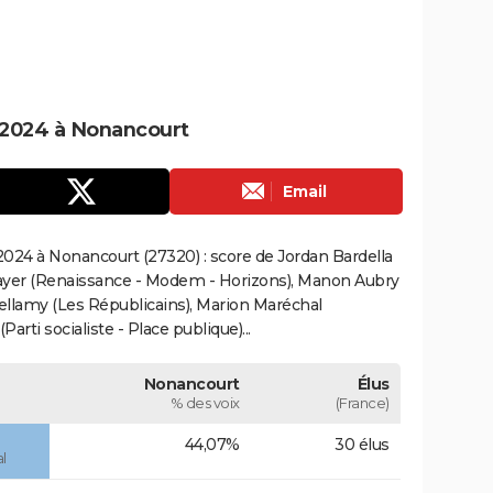
 2024 à Nonancourt
Email
024 à Nonancourt (27320) : score de Jordan Bardella
ayer (Renaissance - Modem - Horizons), Manon Aubry
Bellamy (Les Républicains), Marion Maréchal
rti socialiste - Place publique)...
Nonancourt
Élus
% des voix
(France)
44,07%
30 élus
l