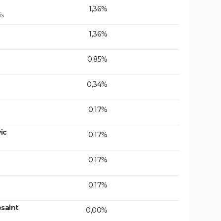
1,36%
is
1,36%
0,85%
0,34%
0,17%
ic
0,17%
0,17%
0,17%
saint
0,00%