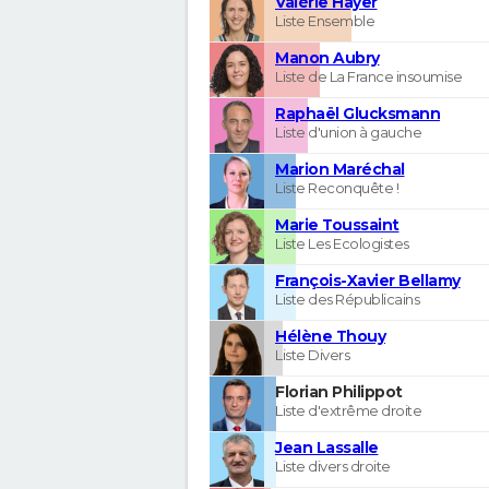
Valérie Hayer
Liste Ensemble
Manon Aubry
Liste de La France insoumise
Raphaël Glucksmann
Liste d'union à gauche
Marion Maréchal
Liste Reconquête !
Marie Toussaint
Liste Les Ecologistes
François-Xavier Bellamy
Liste des Républicains
Hélène Thouy
Liste Divers
Florian Philippot
Liste d'extrême droite
Jean Lassalle
Liste divers droite