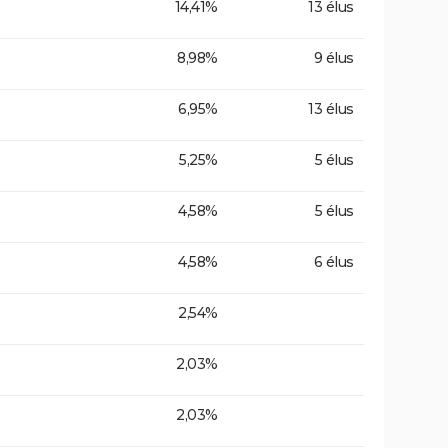
14,41%
13 élus
8,98%
9 élus
6,95%
13 élus
5,25%
5 élus
4,58%
5 élus
4,58%
6 élus
2,54%
2,03%
2,03%