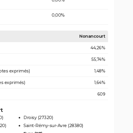
0,00%
Nonancourt
44,26%
55,74%
otes exprimés)
1,48%
es exprimés)
1,64%
609
rt
0)
Droisy (27320)
20)
Saint-Rémy-sur-Avre (28380)