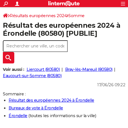
ACTUALITÉS
Connexion
S'inscrire
Résultats européennes 2024
Somme
Rechercher
Société
Education
Villes
Politique
Faits Divers
Monde
+
SPORT
Résultat des européennes 2024 à
Football
Cyclisme
Forum
Coupe du monde 2026
Tennis
Rugby
CULTURE
Érondelle (80580) [PUBLIE]
TNT
Cinéma
Musique
Programme TV
Streaming
Sorties cinéma
+
FINANCE
Impôts
Immobilier
Banque
Crédit
Retraite
Epargne
Risques naturels par ville
Assurance
AUTO
Réserver un essai
Berlines
Forum auto
Essais
Citadines
SUV
+
HIGH-TECH
Voir aussi :
Liercourt (80580)
Bray-lès-Mareuil (80580)
Meilleur smartphone
Ordinateurs
Guide high-tech
Mobiles
Internet
Jeux vidéo
+
Eaucourt-sur-Somme (80580)
BRICOLAGE
17/06/26 09:22
Aménagement intérieur
Cuisine
Jardinage
+
Forum
Extérieur
Salle de bains
Rangement
WEEK-END
Sommaire :
Escapades
Expositions
Week-end nature
Guides de France
Patrimoine
Musées
+
LIFESTYLE
Résultat des européennes 2024 à Érondelle
Bureaux de vote à Érondelle
Bien-être
Mode
+
Art de vivre
Loisirs
Modes de vie
SANTE
Érondelle
(toutes les informations sur la ville)
Guide de la santé
Médicaments
+
Alimentation
Maladies
Sommeil
VOYAGE