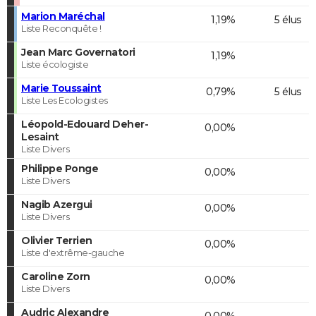
Marion Maréchal
1,19%
5 élus
Liste Reconquête !
Jean Marc Governatori
1,19%
Liste écologiste
Marie Toussaint
0,79%
5 élus
Liste Les Ecologistes
Léopold-Edouard Deher-
0,00%
Lesaint
Liste Divers
Philippe Ponge
0,00%
Liste Divers
Nagib Azergui
0,00%
Liste Divers
Olivier Terrien
0,00%
Liste d'extrême-gauche
Caroline Zorn
0,00%
Liste Divers
Audric Alexandre
0,00%