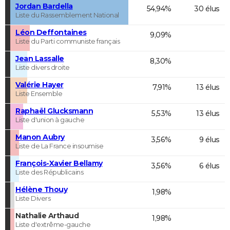
Jordan Bardella
54,94%
30 élus
Liste du Rassemblement National
Léon Deffontaines
9,09%
Liste du Parti communiste français
Jean Lassalle
8,30%
Liste divers droite
Valérie Hayer
7,91%
13 élus
Liste Ensemble
Raphaël Glucksmann
5,53%
13 élus
Liste d'union à gauche
Manon Aubry
3,56%
9 élus
Liste de La France insoumise
François-Xavier Bellamy
3,56%
6 élus
Liste des Républicains
Hélène Thouy
1,98%
Liste Divers
Nathalie Arthaud
1,98%
Liste d'extrême-gauche