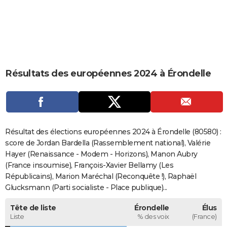
City break
Voyage de noces
Climat
Destinations
Voyage nature
Forum
+
PHOTO
GUIDES D'ACHAT
BONS PLANS
Résultats des européennes 2024 à Érondelle
CARTE DE VOEUX
Carte Bonne année
Carte Pâques
Carte de Noël
Carte Saint-Valentin
Carte d'anniversaire
DICTIONNAIRE
Biographies
Expressions
Dictionnaire
Citations
Proverbes
PROGRAMME TV
Résultat des élections européennes 2024 à Érondelle (80580) :
COPAINS D'AVANT
score de Jordan Bardella (Rassemblement national), Valérie
Hayer (Renaissance - Modem - Horizons), Manon Aubry
Se connecter
Collèges
Universités
Service militaire
S'inscrire
Lycées
Primaires
Entreprises
Avis de recherche
AVIS DE DÉCÈS
(France insoumise), François-Xavier Bellamy (Les
Républicains), Marion Maréchal (Reconquête !), Raphaël
FORUM
Glucksmann (Parti socialiste - Place publique)...
Lifestyle
Sport
Television
Cinema
Bricolage
Culture
Auto
Voyage
Tête de liste
Érondelle
Élus
Liste
% des voix
(France)