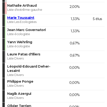
Nathalie Arthaud
2,00%
Liste d'extrême-gauche
Marie Toussaint
1,33%
5 élus
Liste Les Ecologistes
Jean Marc Governatori
1,33%
Liste écologiste
Yann Wehrling
0,67%
Liste écologiste
Laure Patas d'Illiers
0,67%
Liste Divers
Léopold-Edouard Deher-
0,00%
Lesaint
Liste Divers
Philippe Ponge
0,00%
Liste Divers
Nagib Azergui
0,00%
Liste Divers
Olivier Terrien
0,00%