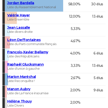
Jordan Bardella
58,00%
30 élus
Liste du Rassemblement National
Valérie Hayer
12,00%
13 élus
Liste Ensemble
Jean Lassalle
5,33%
Liste divers droite
Léon Deffontaines
4,67%
Liste du Parti communiste français
François-Xavier Bellamy
4,00%
6 élus
Liste des Républicains
Raphaël Glucksmann
3,33%
13 élus
Liste d'union à gauche
Marion Maréchal
2,67%
5 élus
Liste Reconquête !
Manon Aubry
2,00%
9 élus
Liste de La France insoumise
Hélène Thouy
2,00%
Liste Divers