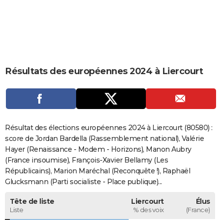
City break
Voyage de noces
Climat
Destinations
Voyage nature
Forum
+
PHOTO
GUIDES D'ACHAT
BONS PLANS
Résultats des européennes 2024 à Liercourt
CARTE DE VOEUX
Carte Bonne année
Carte Pâques
Carte de Noël
Carte Saint-Valentin
Carte d'anniversaire
DICTIONNAIRE
Biographies
Expressions
Dictionnaire
Citations
Proverbes
PROGRAMME TV
Résultat des élections européennes 2024 à Liercourt (80580) :
COPAINS D'AVANT
score de Jordan Bardella (Rassemblement national), Valérie
Hayer (Renaissance - Modem - Horizons), Manon Aubry
Se connecter
Collèges
Universités
Service militaire
S'inscrire
Lycées
Primaires
Entreprises
Avis de recherche
AVIS DE DÉCÈS
(France insoumise), François-Xavier Bellamy (Les
Républicains), Marion Maréchal (Reconquête !), Raphaël
FORUM
Glucksmann (Parti socialiste - Place publique)...
Lifestyle
Sport
Television
Cinema
Bricolage
Culture
Auto
Voyage
Tête de liste
Liercourt
Élus
Liste
% des voix
(France)