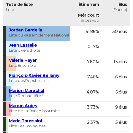
Tête de liste
Étinehem
Élus
Liste
-
(France)
Méricourt
% des voix
Jordan Bardella
51,86%
30 élus
Liste du Rassemblement National
Jean Lassalle
10,17%
Liste divers droite
Valérie Hayer
7,80%
13 élus
Liste Ensemble
François-Xavier Bellamy
7,46%
6 élus
Liste des Républicains
Marion Maréchal
4,07%
5 élus
Liste Reconquête !
Manon Aubry
3,73%
9 élus
Liste de La France insoumise
Marie Toussaint
2,37%
5 élus
Liste Les Ecologistes