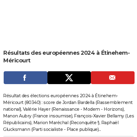
City break
Voyage de noces
Climat
Destinations
Voyage nature
Forum
+
PHOTO
GUIDES D'ACHAT
BONS PLANS
CARTE DE VOEUX
Résultats des européennes 2024 à Étinehem-
Carte Bonne année
Carte Pâques
Carte de Noël
Carte Saint-Valentin
Carte d'anniversaire
DICTIONNAIRE
Méricourt
Biographies
Expressions
Dictionnaire
Citations
Proverbes
PROGRAMME TV
COPAINS D'AVANT
Se connecter
Collèges
Universités
Service militaire
S'inscrire
Lycées
Primaires
Entreprises
Avis de recherche
AVIS DE DÉCÈS
Résultat des élections européennes 2024 à Étinehem-
Méricourt (80340) : score de Jordan Bardella (Rassemblement
FORUM
national), Valérie Hayer (Renaissance - Modem - Horizons),
Manon Aubry (France insoumise), François-Xavier Bellamy (Les
Lifestyle
Sport
Television
Cinema
Bricolage
Culture
Auto
Voyage
Républicains), Marion Maréchal (Reconquête !), Raphaël
Glucksmann (Parti socialiste - Place publique)...