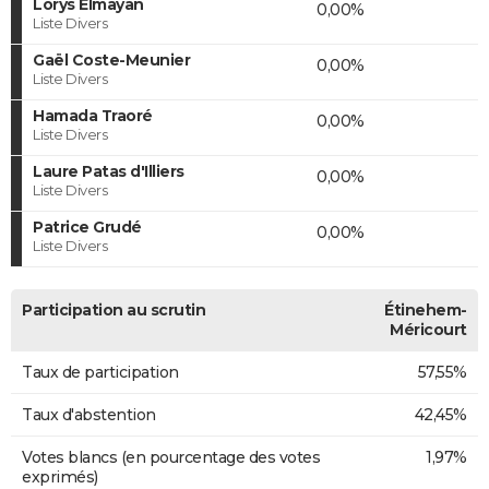
Lorys Elmayan
0,00%
Liste Divers
Gaël Coste-Meunier
0,00%
Liste Divers
Hamada Traoré
0,00%
Liste Divers
Laure Patas d'Illiers
0,00%
Liste Divers
Patrice Grudé
0,00%
Liste Divers
Participation au scrutin
Étinehem-
Méricourt
Taux de participation
57,55%
Taux d'abstention
42,45%
Votes blancs (en pourcentage des votes
1,97%
exprimés)