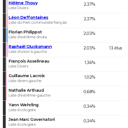
Hélène Thouy
2,37%
Liste Divers
Léon Deffontaines
2,37%
Liste du Parti communiste français
Florian Philippot
2,03%
Liste d'extrême droite
Raphaël Glucksmann
2,03%
13 élus
Liste d'union à gauche
François Asselineau
1,36%
Liste Divers
Guillaume Lacroix
1,02%
Liste divers gauche
Nathalie Arthaud
0,68%
Liste d'extrême-gauche
Yann Wehrling
0,34%
Liste écologiste
Jean Marc Governatori
0,34%
Liste écologiste