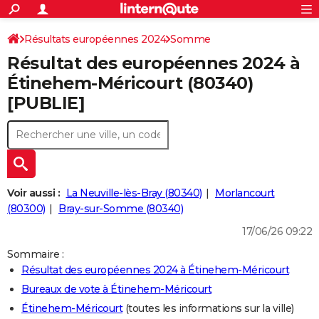
ACTUALITÉS
Connexion
S'inscrire
Résultats européennes 2024
Somme
Rechercher
Société
Education
Villes
Politique
Faits Divers
Monde
+
SPORT
Résultat des européennes 2024 à
Football
Cyclisme
Forum
Coupe du monde 2026
Tennis
Rugby
CULTURE
Étinehem-Méricourt (80340)
[PUBLIE]
TNT
Cinéma
Musique
Programme TV
Streaming
Sorties cinéma
+
FINANCE
Impôts
Immobilier
Banque
Crédit
Retraite
Epargne
Risques naturels par ville
Assurance
AUTO
Réserver un essai
Berlines
Forum auto
Essais
Citadines
SUV
+
HIGH-TECH
Meilleur smartphone
Ordinateurs
Guide high-tech
Mobiles
Internet
Jeux vidéo
+
BRICOLAGE
Voir aussi :
La Neuville-lès-Bray (80340)
Morlancourt
(80300)
Bray-sur-Somme (80340)
Aménagement intérieur
Cuisine
Jardinage
+
Forum
Extérieur
Salle de bains
Rangement
WEEK-END
17/06/26 09:22
Escapades
Expositions
Week-end nature
Guides de France
Patrimoine
Musées
+
LIFESTYLE
Sommaire :
Résultat des européennes 2024 à Étinehem-Méricourt
Bien-être
Mode
+
Art de vivre
Loisirs
Modes de vie
SANTE
Bureaux de vote à Étinehem-Méricourt
Guide de la santé
Médicaments
+
Alimentation
Maladies
Sommeil
VOYAGE
Étinehem-Méricourt
(toutes les informations sur la ville)