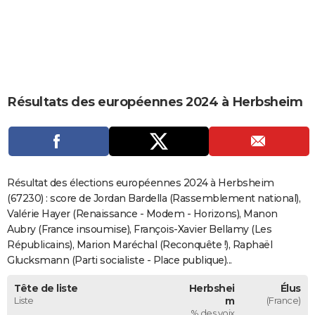
City break
Voyage de noces
Climat
Destinations
Voyage nature
Forum
+
PHOTO
GUIDES D'ACHAT
BONS PLANS
Résultats des européennes 2024 à Herbsheim
CARTE DE VOEUX
Carte Bonne année
Carte Pâques
Carte de Noël
Carte Saint-Valentin
Carte d'anniversaire
DICTIONNAIRE
Biographies
Expressions
Dictionnaire
Citations
Proverbes
PROGRAMME TV
Résultat des élections européennes 2024 à Herbsheim
COPAINS D'AVANT
(67230) : score de Jordan Bardella (Rassemblement national),
Valérie Hayer (Renaissance - Modem - Horizons), Manon
Se connecter
Collèges
Universités
Service militaire
S'inscrire
Lycées
Primaires
Entreprises
Avis de recherche
AVIS DE DÉCÈS
Aubry (France insoumise), François-Xavier Bellamy (Les
Républicains), Marion Maréchal (Reconquête !), Raphaël
FORUM
Glucksmann (Parti socialiste - Place publique)...
Lifestyle
Sport
Television
Cinema
Bricolage
Culture
Auto
Voyage
Tête de liste
Herbshei
Élus
Liste
m
(France)
% des voix