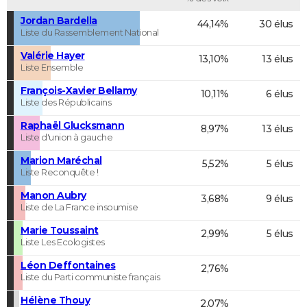
Jordan Bardella
44,14%
30 élus
Liste du Rassemblement National
Valérie Hayer
13,10%
13 élus
Liste Ensemble
François-Xavier Bellamy
10,11%
6 élus
Liste des Républicains
Raphaël Glucksmann
8,97%
13 élus
Liste d'union à gauche
Marion Maréchal
5,52%
5 élus
Liste Reconquête !
Manon Aubry
3,68%
9 élus
Liste de La France insoumise
Marie Toussaint
2,99%
5 élus
Liste Les Ecologistes
Léon Deffontaines
2,76%
Liste du Parti communiste français
Hélène Thouy
2,07%