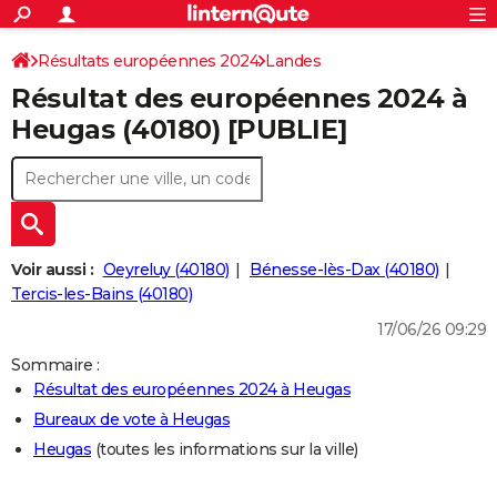
ACTUALITÉS
Connexion
S'inscrire
Résultats européennes 2024
Landes
Rechercher
Société
Education
Villes
Politique
Faits Divers
Monde
+
SPORT
Résultat des européennes 2024 à
Football
Cyclisme
Forum
Coupe du monde 2026
Tennis
Rugby
CULTURE
Heugas (40180) [PUBLIE]
TNT
Cinéma
Musique
Programme TV
Streaming
Sorties cinéma
+
FINANCE
Impôts
Immobilier
Banque
Crédit
Retraite
Epargne
Risques naturels par ville
Assurance
AUTO
Réserver un essai
Berlines
Forum auto
Essais
Citadines
SUV
+
HIGH-TECH
Voir aussi :
Oeyreluy (40180)
Bénesse-lès-Dax (40180)
Meilleur smartphone
Ordinateurs
Guide high-tech
Mobiles
Internet
Jeux vidéo
+
Tercis-les-Bains (40180)
BRICOLAGE
17/06/26 09:29
Aménagement intérieur
Cuisine
Jardinage
+
Forum
Extérieur
Salle de bains
Rangement
WEEK-END
Sommaire :
Escapades
Expositions
Week-end nature
Guides de France
Patrimoine
Musées
+
LIFESTYLE
Résultat des européennes 2024 à Heugas
Bureaux de vote à Heugas
Bien-être
Mode
+
Art de vivre
Loisirs
Modes de vie
SANTE
Heugas
(toutes les informations sur la ville)
Guide de la santé
Médicaments
+
Alimentation
Maladies
Sommeil
VOYAGE