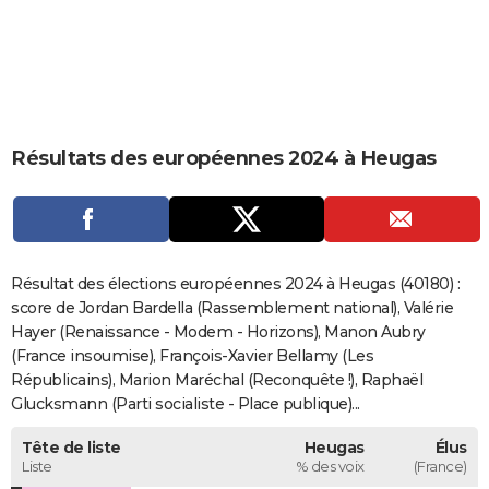
City break
Voyage de noces
Climat
Destinations
Voyage nature
Forum
+
PHOTO
GUIDES D'ACHAT
BONS PLANS
Résultats des européennes 2024 à Heugas
CARTE DE VOEUX
Carte Bonne année
Carte Pâques
Carte de Noël
Carte Saint-Valentin
Carte d'anniversaire
DICTIONNAIRE
Biographies
Expressions
Dictionnaire
Citations
Proverbes
PROGRAMME TV
Résultat des élections européennes 2024 à Heugas (40180) :
COPAINS D'AVANT
score de Jordan Bardella (Rassemblement national), Valérie
Hayer (Renaissance - Modem - Horizons), Manon Aubry
Se connecter
Collèges
Universités
Service militaire
S'inscrire
Lycées
Primaires
Entreprises
Avis de recherche
AVIS DE DÉCÈS
(France insoumise), François-Xavier Bellamy (Les
Républicains), Marion Maréchal (Reconquête !), Raphaël
FORUM
Glucksmann (Parti socialiste - Place publique)...
Lifestyle
Sport
Television
Cinema
Bricolage
Culture
Auto
Voyage
Tête de liste
Heugas
Élus
Liste
% des voix
(France)