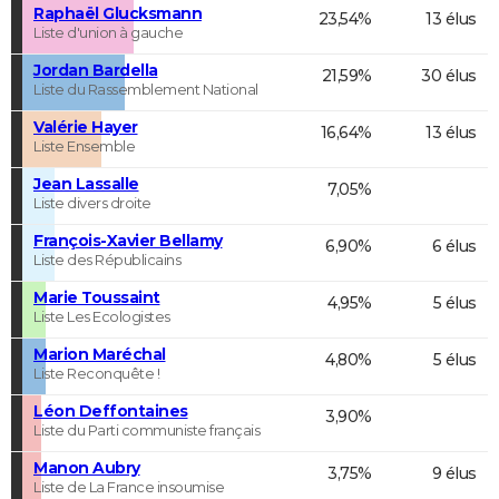
Raphaël Glucksmann
23,54%
13 élus
Liste d'union à gauche
Jordan Bardella
21,59%
30 élus
Liste du Rassemblement National
Valérie Hayer
16,64%
13 élus
Liste Ensemble
Jean Lassalle
7,05%
Liste divers droite
François-Xavier Bellamy
6,90%
6 élus
Liste des Républicains
Marie Toussaint
4,95%
5 élus
Liste Les Ecologistes
Marion Maréchal
4,80%
5 élus
Liste Reconquête !
Léon Deffontaines
3,90%
Liste du Parti communiste français
Manon Aubry
3,75%
9 élus
Liste de La France insoumise