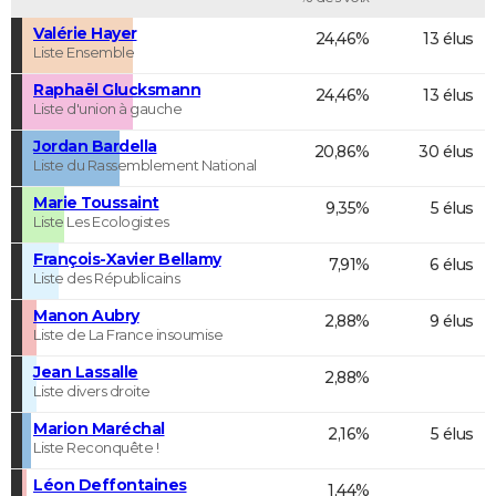
Valérie Hayer
24,46%
13 élus
Liste Ensemble
Raphaël Glucksmann
24,46%
13 élus
Liste d'union à gauche
Jordan Bardella
20,86%
30 élus
Liste du Rassemblement National
Marie Toussaint
9,35%
5 élus
Liste Les Ecologistes
François-Xavier Bellamy
7,91%
6 élus
Liste des Républicains
Manon Aubry
2,88%
9 élus
Liste de La France insoumise
Jean Lassalle
2,88%
Liste divers droite
Marion Maréchal
2,16%
5 élus
Liste Reconquête !
Léon Deffontaines
1,44%