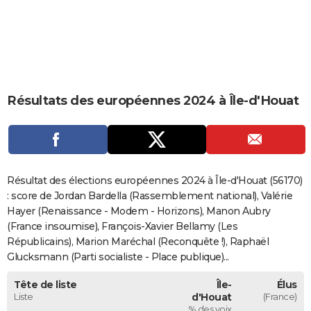
City break
Voyage de noces
Climat
Destinations
Voyage nature
Forum
+
PHOTO
GUIDES D'ACHAT
BONS PLANS
Résultats des européennes 2024 à Île-d'Houat
CARTE DE VOEUX
Carte Bonne année
Carte Pâques
Carte de Noël
Carte Saint-Valentin
Carte d'anniversaire
DICTIONNAIRE
Biographies
Expressions
Dictionnaire
Citations
Proverbes
PROGRAMME TV
Résultat des élections européennes 2024 à Île-d'Houat (56170)
COPAINS D'AVANT
: score de Jordan Bardella (Rassemblement national), Valérie
Hayer (Renaissance - Modem - Horizons), Manon Aubry
Se connecter
Collèges
Universités
Service militaire
S'inscrire
Lycées
Primaires
Entreprises
Avis de recherche
AVIS DE DÉCÈS
(France insoumise), François-Xavier Bellamy (Les
Républicains), Marion Maréchal (Reconquête !), Raphaël
FORUM
Glucksmann (Parti socialiste - Place publique)...
Lifestyle
Sport
Television
Cinema
Bricolage
Culture
Auto
Voyage
Tête de liste
Île-
Élus
Liste
d'Houat
(France)
% des voix