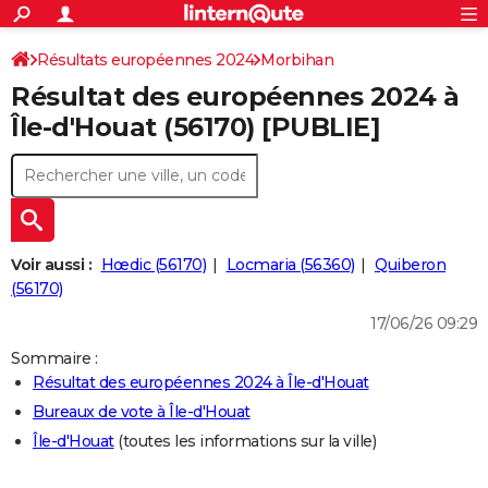
ACTUALITÉS
Connexion
S'inscrire
Résultats européennes 2024
Morbihan
Rechercher
Société
Education
Villes
Politique
Faits Divers
Monde
+
SPORT
Résultat des européennes 2024 à
Football
Cyclisme
Forum
Coupe du monde 2026
Tennis
Rugby
CULTURE
Île-d'Houat (56170) [PUBLIE]
TNT
Cinéma
Musique
Programme TV
Streaming
Sorties cinéma
+
FINANCE
Impôts
Immobilier
Banque
Crédit
Retraite
Epargne
Risques naturels par ville
Assurance
AUTO
Réserver un essai
Berlines
Forum auto
Essais
Citadines
SUV
+
HIGH-TECH
Voir aussi :
Hœdic (56170)
Locmaria (56360)
Quiberon
Meilleur smartphone
Ordinateurs
Guide high-tech
Mobiles
Internet
Jeux vidéo
+
(56170)
BRICOLAGE
17/06/26 09:29
Aménagement intérieur
Cuisine
Jardinage
+
Forum
Extérieur
Salle de bains
Rangement
WEEK-END
Sommaire :
Escapades
Expositions
Week-end nature
Guides de France
Patrimoine
Musées
+
LIFESTYLE
Résultat des européennes 2024 à Île-d'Houat
Bureaux de vote à Île-d'Houat
Bien-être
Mode
+
Art de vivre
Loisirs
Modes de vie
SANTE
Île-d'Houat
(toutes les informations sur la ville)
Guide de la santé
Médicaments
+
Alimentation
Maladies
Sommeil
VOYAGE