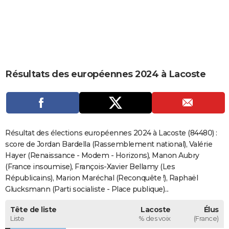
City break
Voyage de noces
Climat
Destinations
Voyage nature
Forum
+
PHOTO
GUIDES D'ACHAT
BONS PLANS
Résultats des européennes 2024 à Lacoste
CARTE DE VOEUX
Carte Bonne année
Carte Pâques
Carte de Noël
Carte Saint-Valentin
Carte d'anniversaire
DICTIONNAIRE
Biographies
Expressions
Dictionnaire
Citations
Proverbes
PROGRAMME TV
Résultat des élections européennes 2024 à Lacoste (84480) :
COPAINS D'AVANT
score de Jordan Bardella (Rassemblement national), Valérie
Hayer (Renaissance - Modem - Horizons), Manon Aubry
Se connecter
Collèges
Universités
Service militaire
S'inscrire
Lycées
Primaires
Entreprises
Avis de recherche
AVIS DE DÉCÈS
(France insoumise), François-Xavier Bellamy (Les
Républicains), Marion Maréchal (Reconquête !), Raphaël
FORUM
Glucksmann (Parti socialiste - Place publique)...
Lifestyle
Sport
Television
Cinema
Bricolage
Culture
Auto
Voyage
Tête de liste
Lacoste
Élus
Liste
% des voix
(France)