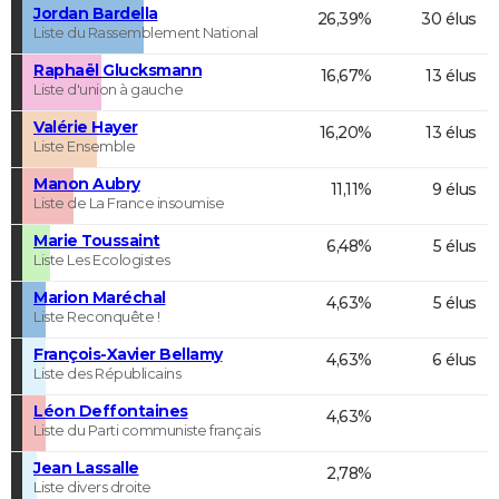
Jordan Bardella
26,39%
30 élus
Liste du Rassemblement National
Raphaël Glucksmann
16,67%
13 élus
Liste d'union à gauche
Valérie Hayer
16,20%
13 élus
Liste Ensemble
Manon Aubry
11,11%
9 élus
Liste de La France insoumise
Marie Toussaint
6,48%
5 élus
Liste Les Ecologistes
Marion Maréchal
4,63%
5 élus
Liste Reconquête !
François-Xavier Bellamy
4,63%
6 élus
Liste des Républicains
Léon Deffontaines
4,63%
Liste du Parti communiste français
Jean Lassalle
2,78%
Liste divers droite