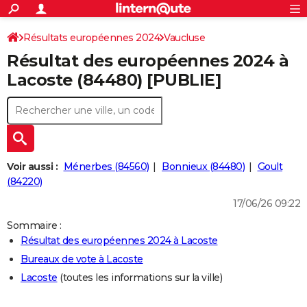
ACTUALITÉS
Connexion
S'inscrire
Résultats européennes 2024
Vaucluse
Rechercher
Société
Education
Villes
Politique
Faits Divers
Monde
+
SPORT
Résultat des européennes 2024 à
Football
Cyclisme
Forum
Coupe du monde 2026
Tennis
Rugby
CULTURE
Lacoste (84480) [PUBLIE]
TNT
Cinéma
Musique
Programme TV
Streaming
Sorties cinéma
+
FINANCE
Impôts
Immobilier
Banque
Crédit
Retraite
Epargne
Risques naturels par ville
Assurance
AUTO
Réserver un essai
Berlines
Forum auto
Essais
Citadines
SUV
+
HIGH-TECH
Voir aussi :
Ménerbes (84560)
Bonnieux (84480)
Goult
Meilleur smartphone
Ordinateurs
Guide high-tech
Mobiles
Internet
Jeux vidéo
+
(84220)
BRICOLAGE
17/06/26 09:22
Aménagement intérieur
Cuisine
Jardinage
+
Forum
Extérieur
Salle de bains
Rangement
WEEK-END
Sommaire :
Escapades
Expositions
Week-end nature
Guides de France
Patrimoine
Musées
+
LIFESTYLE
Résultat des européennes 2024 à Lacoste
Bureaux de vote à Lacoste
Bien-être
Mode
+
Art de vivre
Loisirs
Modes de vie
SANTE
Lacoste
(toutes les informations sur la ville)
Guide de la santé
Médicaments
+
Alimentation
Maladies
Sommeil
VOYAGE