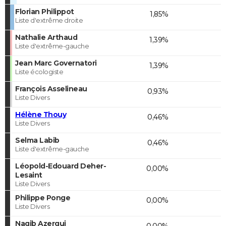
Florian Philippot
1,85%
Liste d'extrême droite
Nathalie Arthaud
1,39%
Liste d'extrême-gauche
Jean Marc Governatori
1,39%
Liste écologiste
François Asselineau
0,93%
Liste Divers
Hélène Thouy
0,46%
Liste Divers
Selma Labib
0,46%
Liste d'extrême-gauche
Léopold-Edouard Deher-
0,00%
Lesaint
Liste Divers
Philippe Ponge
0,00%
Liste Divers
Nagib Azergui
0,00%