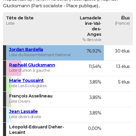
Glucksmann (Parti socialiste - Place publique)...
Tête de liste
Lamadele
Élus
Liste
ine-Val-
(France)
des-
Anges
% des voix
Jordan Bardella
76,92%
30 élus
Liste du Rassemblement National
Raphaël Glucksmann
11,54%
13 élus
Liste d'union à gauche
Marie Toussaint
3,85%
5 élus
Liste Les Ecologistes
François Asselineau
3,85%
Liste Divers
Jean Lassalle
3,85%
Liste divers droite
Léopold-Edouard Deher-
0,00%
Lesaint