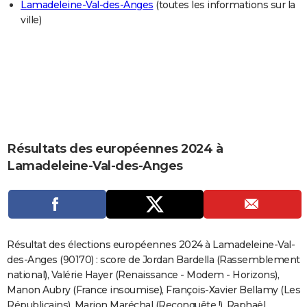
Lamadeleine-Val-des-Anges
(toutes les informations sur la
City break
Voyage de noces
Climat
Destinations
Voyage nature
Forum
+
PHOTO
ville)
GUIDES D'ACHAT
BONS PLANS
CARTE DE VOEUX
Carte Bonne année
Carte Pâques
Carte de Noël
Carte Saint-Valentin
Carte d'anniversaire
DICTIONNAIRE
Résultats des européennes 2024 à
Biographies
Expressions
Dictionnaire
Citations
Proverbes
PROGRAMME TV
Lamadeleine-Val-des-Anges
COPAINS D'AVANT
Se connecter
Collèges
Universités
Service militaire
S'inscrire
Lycées
Primaires
Entreprises
Avis de recherche
AVIS DE DÉCÈS
FORUM
Résultat des élections européennes 2024 à Lamadeleine-Val-
des-Anges (90170) : score de Jordan Bardella (Rassemblement
Lifestyle
Sport
Television
Cinema
Bricolage
Culture
Auto
Voyage
national), Valérie Hayer (Renaissance - Modem - Horizons),
Manon Aubry (France insoumise), François-Xavier Bellamy (Les
Républicains), Marion Maréchal (Reconquête !), Raphaël