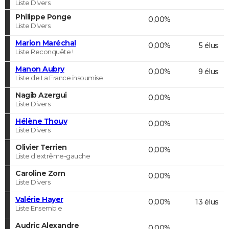
Liste Divers
Philippe Ponge
0,00%
Liste Divers
Marion Maréchal
0,00%
5 élus
Liste Reconquête !
Manon Aubry
0,00%
9 élus
Liste de La France insoumise
Nagib Azergui
0,00%
Liste Divers
Hélène Thouy
0,00%
Liste Divers
Olivier Terrien
0,00%
Liste d'extrême-gauche
Caroline Zorn
0,00%
Liste Divers
Valérie Hayer
0,00%
13 élus
Liste Ensemble
Audric Alexandre
0,00%