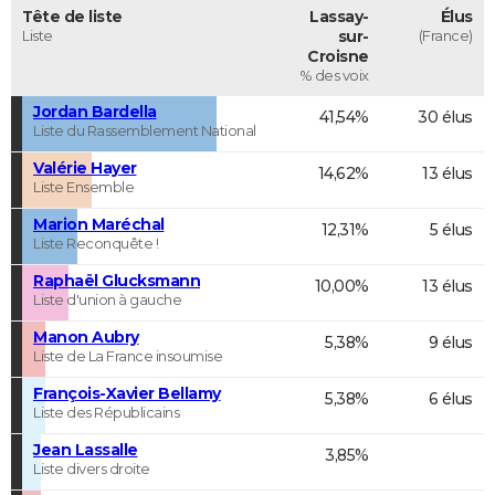
Tête de liste
Lassay-
Élus
Liste
sur-
(France)
Croisne
% des voix
Jordan Bardella
41,54%
30 élus
Liste du Rassemblement National
Valérie Hayer
14,62%
13 élus
Liste Ensemble
Marion Maréchal
12,31%
5 élus
Liste Reconquête !
Raphaël Glucksmann
10,00%
13 élus
Liste d'union à gauche
Manon Aubry
5,38%
9 élus
Liste de La France insoumise
François-Xavier Bellamy
5,38%
6 élus
Liste des Républicains
Jean Lassalle
3,85%
Liste divers droite