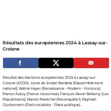
City break
Voyage de noces
Climat
Destinations
Voyage nature
Forum
+
PHOTO
GUIDES D'ACHAT
BONS PLANS
CARTE DE VOEUX
Résultats des européennes 2024 à Lassay-sur-
Carte Bonne année
Carte Pâques
Carte de Noël
Carte Saint-Valentin
Carte d'anniversaire
DICTIONNAIRE
Croisne
Biographies
Expressions
Dictionnaire
Citations
Proverbes
PROGRAMME TV
COPAINS D'AVANT
Se connecter
Collèges
Universités
Service militaire
S'inscrire
Lycées
Primaires
Entreprises
Avis de recherche
AVIS DE DÉCÈS
Résultat des élections européennes 2024 à Lassay-sur-
Croisne (41230) : score de Jordan Bardella (Rassemblement
FORUM
national), Valérie Hayer (Renaissance - Modem - Horizons),
Manon Aubry (France insoumise), François-Xavier Bellamy (Les
Lifestyle
Sport
Television
Cinema
Bricolage
Culture
Auto
Voyage
Républicains), Marion Maréchal (Reconquête !), Raphaël
Glucksmann (Parti socialiste - Place publique)...