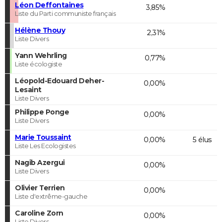
Léon Deffontaines
3,85%
Liste du Parti communiste français
Hélène Thouy
2,31%
Liste Divers
Yann Wehrling
0,77%
Liste écologiste
Léopold-Edouard Deher-
0,00%
Lesaint
Liste Divers
Philippe Ponge
0,00%
Liste Divers
Marie Toussaint
0,00%
5 élus
Liste Les Ecologistes
Nagib Azergui
0,00%
Liste Divers
Olivier Terrien
0,00%
Liste d'extrême-gauche
Caroline Zorn
0,00%
Liste Divers