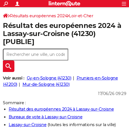
ACTUALITÉS
Connexion
S'inscrire
Résultats européennes 2024
Loir-et-Cher
Rechercher
Société
Education
Villes
Politique
Faits Divers
Monde
+
SPORT
Résultat des européennes 2024 à
Football
Cyclisme
Forum
Coupe du monde 2026
Tennis
Rugby
CULTURE
Lassay-sur-Croisne (41230)
[PUBLIE]
TNT
Cinéma
Musique
Programme TV
Streaming
Sorties cinéma
+
FINANCE
Impôts
Immobilier
Banque
Crédit
Retraite
Epargne
Risques naturels par ville
Assurance
AUTO
Réserver un essai
Berlines
Forum auto
Essais
Citadines
SUV
+
HIGH-TECH
Meilleur smartphone
Ordinateurs
Guide high-tech
Mobiles
Internet
Jeux vidéo
+
BRICOLAGE
Voir aussi :
Gy-en-Sologne (41230)
Pruniers-en-Sologne
(41200)
Mur-de-Sologne (41230)
Aménagement intérieur
Cuisine
Jardinage
+
Forum
Extérieur
Salle de bains
Rangement
WEEK-END
17/06/26 09:29
Escapades
Expositions
Week-end nature
Guides de France
Patrimoine
Musées
+
LIFESTYLE
Sommaire :
Résultat des européennes 2024 à Lassay-sur-Croisne
Bien-être
Mode
+
Art de vivre
Loisirs
Modes de vie
SANTE
Bureaux de vote à Lassay-sur-Croisne
Guide de la santé
Médicaments
+
Alimentation
Maladies
Sommeil
VOYAGE
Lassay-sur-Croisne
(toutes les informations sur la ville)