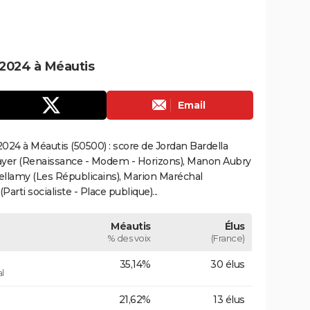
2024 à Méautis
Email
024 à Méautis (50500) : score de Jordan Bardella
ayer (Renaissance - Modem - Horizons), Manon Aubry
Bellamy (Les Républicains), Marion Maréchal
rti socialiste - Place publique)...
Méautis
Élus
% des voix
(France)
35,14%
30 élus
l
21,62%
13 élus