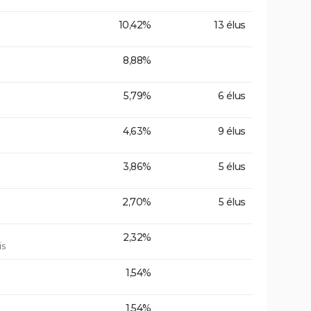
10,42%
13 élus
8,88%
5,79%
6 élus
4,63%
9 élus
3,86%
5 élus
2,70%
5 élus
2,32%
is
1,54%
1,54%