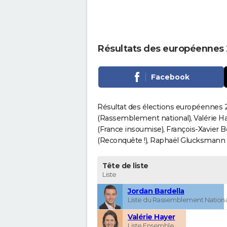
Résultats des européennes 
Facebook
Résultat des élections européennes 2
(Rassemblement national), Valérie H
(France insoumise), François-Xavier 
(Reconquête !), Raphaël Glucksmann (Pa
Tête de liste
Liste
Jordan Bardella
Liste du Rassemblement Nationa
Valérie Hayer
Liste Ensemble