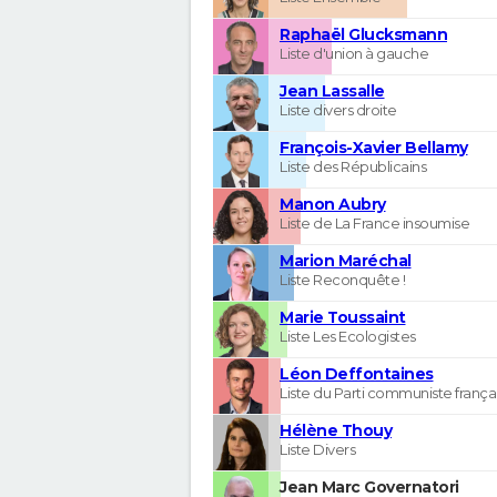
Raphaël Glucksmann
Liste d'union à gauche
Jean Lassalle
Liste divers droite
François-Xavier Bellamy
Liste des Républicains
Manon Aubry
Liste de La France insoumise
Marion Maréchal
Liste Reconquête !
Marie Toussaint
Liste Les Ecologistes
Léon Deffontaines
Liste du Parti communiste frança
Hélène Thouy
Liste Divers
Jean Marc Governatori