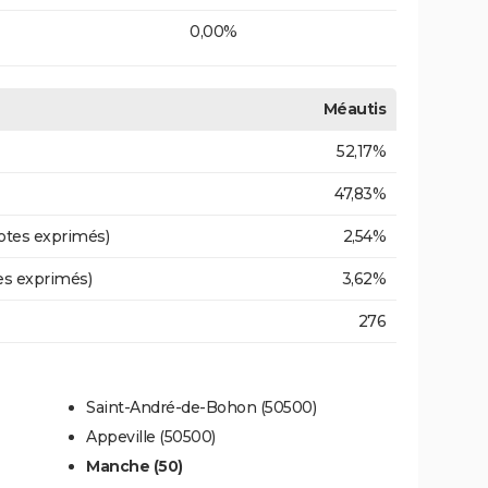
0,00%
Méautis
52,17%
47,83%
otes exprimés)
2,54%
es exprimés)
3,62%
276
Saint-André-de-Bohon (50500)
Appeville (50500)
Manche (50)