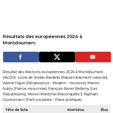
City break
Voyage de noces
Climat
Destinations
Voyage nature
Forum
+
PHOTO
GUIDES D'ACHAT
BONS PLANS
Résultats des européennes 2024 à
CARTE DE VOEUX
Montdoumerc
Carte Bonne année
Carte Pâques
Carte de Noël
Carte Saint-Valentin
Carte d'anniversaire
DICTIONNAIRE
Biographies
Expressions
Dictionnaire
Citations
Proverbes
PROGRAMME TV
COPAINS D'AVANT
Résultat des élections européennes 2024 à Montdoumerc
Se connecter
Collèges
Universités
Service militaire
S'inscrire
Lycées
Primaires
Entreprises
Avis de recherche
(46230) : score de Jordan Bardella (Rassemblement national),
AVIS DE DÉCÈS
Valérie Hayer (Renaissance - Modem - Horizons), Manon
FORUM
Aubry (France insoumise), François-Xavier Bellamy (Les
Républicains), Marion Maréchal (Reconquête !), Raphaël
Lifestyle
Sport
Television
Cinema
Bricolage
Culture
Auto
Voyage
Glucksmann (Parti socialiste - Place publique)...
Tête de liste
Montdou
Élus