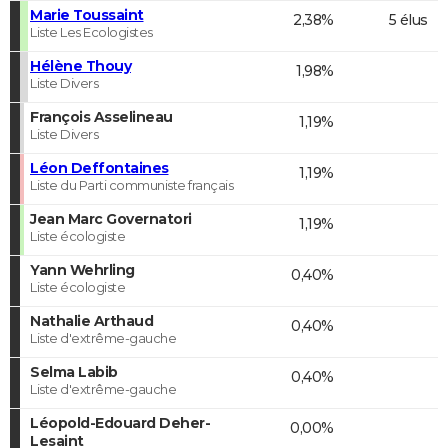
Marie Toussaint
2,38%
5 élus
Liste Les Ecologistes
Hélène Thouy
1,98%
Liste Divers
François Asselineau
1,19%
Liste Divers
Léon Deffontaines
1,19%
Liste du Parti communiste français
Jean Marc Governatori
1,19%
Liste écologiste
Yann Wehrling
0,40%
Liste écologiste
Nathalie Arthaud
0,40%
Liste d'extrême-gauche
Selma Labib
0,40%
Liste d'extrême-gauche
Léopold-Edouard Deher-
0,00%
Lesaint