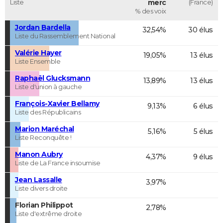
Liste
merc
(France)
% des voix
Jordan Bardella
32,54%
30 élus
Liste du Rassemblement National
Valérie Hayer
19,05%
13 élus
Liste Ensemble
Raphaël Glucksmann
13,89%
13 élus
Liste d'union à gauche
François-Xavier Bellamy
9,13%
6 élus
Liste des Républicains
Marion Maréchal
5,16%
5 élus
Liste Reconquête !
Manon Aubry
4,37%
9 élus
Liste de La France insoumise
Jean Lassalle
3,97%
Liste divers droite
Florian Philippot
2,78%
Liste d'extrême droite