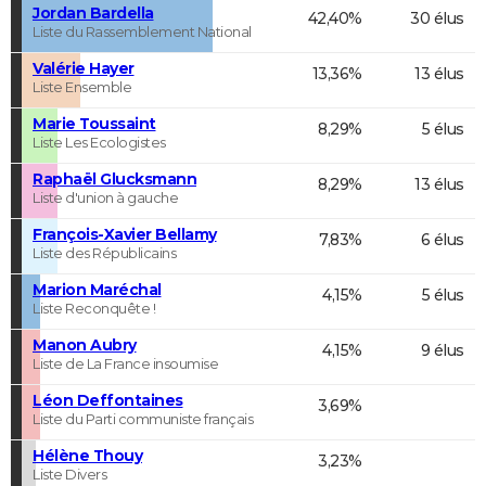
Jordan Bardella
42,40%
30 élus
Liste du Rassemblement National
Valérie Hayer
13,36%
13 élus
Liste Ensemble
Marie Toussaint
8,29%
5 élus
Liste Les Ecologistes
Raphaël Glucksmann
8,29%
13 élus
Liste d'union à gauche
François-Xavier Bellamy
7,83%
6 élus
Liste des Républicains
Marion Maréchal
4,15%
5 élus
Liste Reconquête !
Manon Aubry
4,15%
9 élus
Liste de La France insoumise
Léon Deffontaines
3,69%
Liste du Parti communiste français
Hélène Thouy
3,23%
Liste Divers