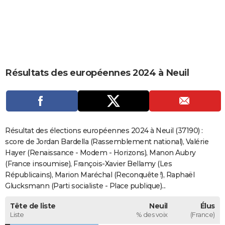
City break
Voyage de noces
Climat
Destinations
Voyage nature
Forum
+
PHOTO
GUIDES D'ACHAT
BONS PLANS
Résultats des européennes 2024 à Neuil
CARTE DE VOEUX
Carte Bonne année
Carte Pâques
Carte de Noël
Carte Saint-Valentin
Carte d'anniversaire
DICTIONNAIRE
Biographies
Expressions
Dictionnaire
Citations
Proverbes
PROGRAMME TV
Résultat des élections européennes 2024 à Neuil (37190) :
COPAINS D'AVANT
score de Jordan Bardella (Rassemblement national), Valérie
Hayer (Renaissance - Modem - Horizons), Manon Aubry
Se connecter
Collèges
Universités
Service militaire
S'inscrire
Lycées
Primaires
Entreprises
Avis de recherche
AVIS DE DÉCÈS
(France insoumise), François-Xavier Bellamy (Les
Républicains), Marion Maréchal (Reconquête !), Raphaël
FORUM
Glucksmann (Parti socialiste - Place publique)...
Lifestyle
Sport
Television
Cinema
Bricolage
Culture
Auto
Voyage
Tête de liste
Neuil
Élus
Liste
% des voix
(France)