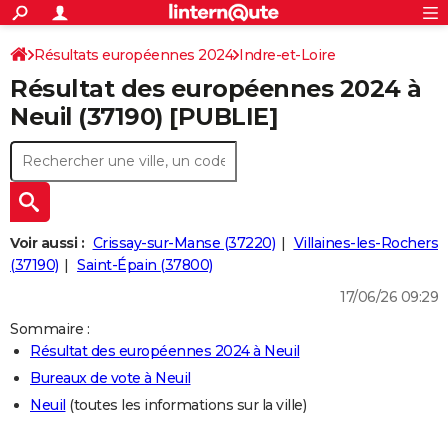
ACTUALITÉS
Connexion
S'inscrire
Résultats européennes 2024
Indre-et-Loire
Rechercher
Société
Education
Villes
Politique
Faits Divers
Monde
+
SPORT
Résultat des européennes 2024 à
Football
Cyclisme
Forum
Coupe du monde 2026
Tennis
Rugby
CULTURE
Neuil (37190) [PUBLIE]
TNT
Cinéma
Musique
Programme TV
Streaming
Sorties cinéma
+
FINANCE
Impôts
Immobilier
Banque
Crédit
Retraite
Epargne
Risques naturels par ville
Assurance
AUTO
Réserver un essai
Berlines
Forum auto
Essais
Citadines
SUV
+
HIGH-TECH
Voir aussi :
Crissay-sur-Manse (37220)
Villaines-les-Rochers
Meilleur smartphone
Ordinateurs
Guide high-tech
Mobiles
Internet
Jeux vidéo
+
(37190)
Saint-Épain (37800)
BRICOLAGE
17/06/26 09:29
Aménagement intérieur
Cuisine
Jardinage
+
Forum
Extérieur
Salle de bains
Rangement
WEEK-END
Sommaire :
Escapades
Expositions
Week-end nature
Guides de France
Patrimoine
Musées
+
LIFESTYLE
Résultat des européennes 2024 à Neuil
Bureaux de vote à Neuil
Bien-être
Mode
+
Art de vivre
Loisirs
Modes de vie
SANTE
Neuil
(toutes les informations sur la ville)
Guide de la santé
Médicaments
+
Alimentation
Maladies
Sommeil
VOYAGE