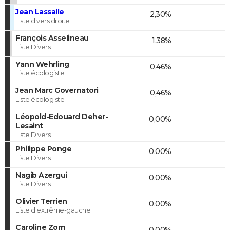
Jean Lassalle
2,30%
Liste divers droite
François Asselineau
1,38%
Liste Divers
Yann Wehrling
0,46%
Liste écologiste
Jean Marc Governatori
0,46%
Liste écologiste
Léopold-Edouard Deher-
0,00%
Lesaint
Liste Divers
Philippe Ponge
0,00%
Liste Divers
Nagib Azergui
0,00%
Liste Divers
Olivier Terrien
0,00%
Liste d'extrême-gauche
Caroline Zorn
0,00%