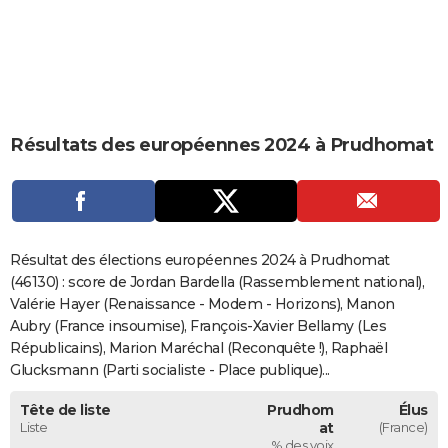
City break
Voyage de noces
Climat
Destinations
Voyage nature
Forum
+
PHOTO
GUIDES D'ACHAT
BONS PLANS
Résultats des européennes 2024 à Prudhomat
CARTE DE VOEUX
Carte Bonne année
Carte Pâques
Carte de Noël
Carte Saint-Valentin
Carte d'anniversaire
DICTIONNAIRE
Biographies
Expressions
Dictionnaire
Citations
Proverbes
PROGRAMME TV
Résultat des élections européennes 2024 à Prudhomat
COPAINS D'AVANT
(46130) : score de Jordan Bardella (Rassemblement national),
Valérie Hayer (Renaissance - Modem - Horizons), Manon
Se connecter
Collèges
Universités
Service militaire
S'inscrire
Lycées
Primaires
Entreprises
Avis de recherche
AVIS DE DÉCÈS
Aubry (France insoumise), François-Xavier Bellamy (Les
Républicains), Marion Maréchal (Reconquête !), Raphaël
FORUM
Glucksmann (Parti socialiste - Place publique)...
Lifestyle
Sport
Television
Cinema
Bricolage
Culture
Auto
Voyage
Tête de liste
Prudhom
Élus
Liste
at
(France)
% des voix