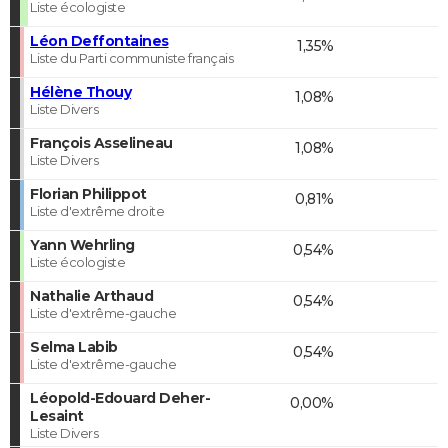
Liste écologiste
Léon Deffontaines
1,35%
Liste du Parti communiste français
Hélène Thouy
1,08%
Liste Divers
François Asselineau
1,08%
Liste Divers
Florian Philippot
0,81%
Liste d'extrême droite
Yann Wehrling
0,54%
Liste écologiste
Nathalie Arthaud
0,54%
Liste d'extrême-gauche
Selma Labib
0,54%
Liste d'extrême-gauche
Léopold-Edouard Deher-
0,00%
Lesaint
Liste Divers