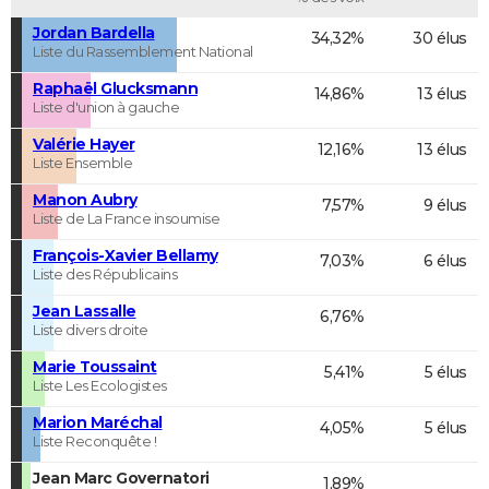
Jordan Bardella
34,32%
30 élus
Liste du Rassemblement National
Raphaël Glucksmann
14,86%
13 élus
Liste d'union à gauche
Valérie Hayer
12,16%
13 élus
Liste Ensemble
Manon Aubry
7,57%
9 élus
Liste de La France insoumise
François-Xavier Bellamy
7,03%
6 élus
Liste des Républicains
Jean Lassalle
6,76%
Liste divers droite
Marie Toussaint
5,41%
5 élus
Liste Les Ecologistes
Marion Maréchal
4,05%
5 élus
Liste Reconquête !
Jean Marc Governatori
1,89%