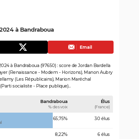
 2024 à Bandraboua
Email
024 à Bandraboua (97650) : score de Jordan Bardella
ayer (Renaissance - Modem - Horizons), Manon Aubry
Bellamy (Les Républicains), Marion Maréchal
rti socialiste - Place publique)...
Bandraboua
Élus
% des voix
(France)
65,75%
30 élus
l
8,22%
6 élus