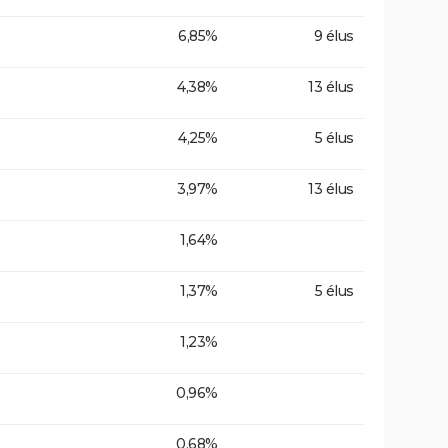
6,85%
9 élus
4,38%
13 élus
4,25%
5 élus
3,97%
13 élus
1,64%
1,37%
5 élus
1,23%
0,96%
0,68%