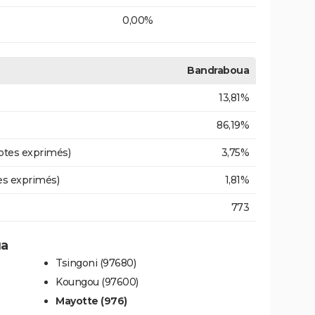
0,00%
Bandraboua
13,81%
86,19%
otes exprimés)
3,75%
es exprimés)
1,81%
773
ua
Tsingoni (97680)
Koungou (97600)
Mayotte (976)