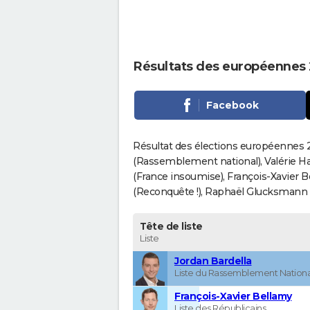
Résultats des européennes
Facebook
Résultat des élections européennes 2
(Rassemblement national), Valérie H
(France insoumise), François-Xavier 
(Reconquête !), Raphaël Glucksmann (Pa
Tête de liste
Liste
Jordan Bardella
Liste du Rassemblement Nationa
François-Xavier Bellamy
Liste des Républicains