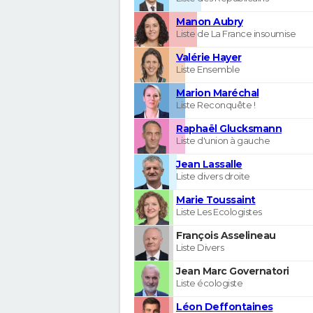
Manon Aubry
Liste de La France insoumise
Valérie Hayer
Liste Ensemble
Marion Maréchal
Liste Reconquête !
Raphaël Glucksmann
Liste d'union à gauche
Jean Lassalle
Liste divers droite
Marie Toussaint
Liste Les Ecologistes
François Asselineau
Liste Divers
Jean Marc Governatori
Liste écologiste
Léon Deffontaines