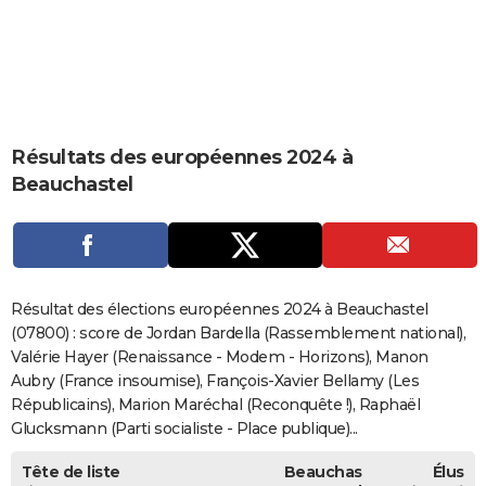
City break
Voyage de noces
Climat
Destinations
Voyage nature
Forum
+
PHOTO
GUIDES D'ACHAT
BONS PLANS
Résultats des européennes 2024 à
CARTE DE VOEUX
Beauchastel
Carte Bonne année
Carte Pâques
Carte de Noël
Carte Saint-Valentin
Carte d'anniversaire
DICTIONNAIRE
Biographies
Expressions
Dictionnaire
Citations
Proverbes
PROGRAMME TV
COPAINS D'AVANT
Résultat des élections européennes 2024 à Beauchastel
Se connecter
Collèges
Universités
Service militaire
S'inscrire
Lycées
Primaires
Entreprises
Avis de recherche
(07800) : score de Jordan Bardella (Rassemblement national),
AVIS DE DÉCÈS
Valérie Hayer (Renaissance - Modem - Horizons), Manon
FORUM
Aubry (France insoumise), François-Xavier Bellamy (Les
Républicains), Marion Maréchal (Reconquête !), Raphaël
Lifestyle
Sport
Television
Cinema
Bricolage
Culture
Auto
Voyage
Glucksmann (Parti socialiste - Place publique)...
Tête de liste
Beauchas
Élus