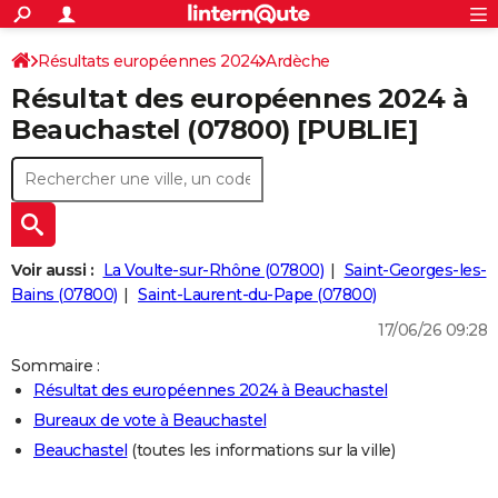
ACTUALITÉS
Connexion
S'inscrire
Résultats européennes 2024
Ardèche
Rechercher
Société
Education
Villes
Politique
Faits Divers
Monde
+
SPORT
Résultat des européennes 2024 à
Football
Cyclisme
Forum
Coupe du monde 2026
Tennis
Rugby
CULTURE
Beauchastel (07800) [PUBLIE]
TNT
Cinéma
Musique
Programme TV
Streaming
Sorties cinéma
+
FINANCE
Impôts
Immobilier
Banque
Crédit
Retraite
Epargne
Risques naturels par ville
Assurance
AUTO
Réserver un essai
Berlines
Forum auto
Essais
Citadines
SUV
+
HIGH-TECH
Voir aussi :
La Voulte-sur-Rhône (07800)
Saint-Georges-les-
Meilleur smartphone
Ordinateurs
Guide high-tech
Mobiles
Internet
Jeux vidéo
+
Bains (07800)
Saint-Laurent-du-Pape (07800)
BRICOLAGE
17/06/26 09:28
Aménagement intérieur
Cuisine
Jardinage
+
Forum
Extérieur
Salle de bains
Rangement
WEEK-END
Sommaire :
Escapades
Expositions
Week-end nature
Guides de France
Patrimoine
Musées
+
LIFESTYLE
Résultat des européennes 2024 à Beauchastel
Bureaux de vote à Beauchastel
Bien-être
Mode
+
Art de vivre
Loisirs
Modes de vie
SANTE
Beauchastel
(toutes les informations sur la ville)
Guide de la santé
Médicaments
+
Alimentation
Maladies
Sommeil
VOYAGE