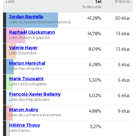
Liste
tel
(France)
% des voix
Jordan Bardella
41,28%
30 élus
Liste du Rassemblement National
Raphaël Glucksmann
14,78%
13 élus
Liste d'union à gauche
Valérie Hayer
8,09%
13 élus
Liste Ensemble
Marion Maréchal
6,28%
5 élus
Liste Reconquête !
Marie Toussaint
5,30%
5 élus
Liste Les Ecologistes
François-Xavier Bellamy
5,02%
6 élus
Liste des Républicains
Manon Aubry
4,88%
9 élus
Liste de La France insoumise
Hélène Thouy
3,21%
Liste Divers