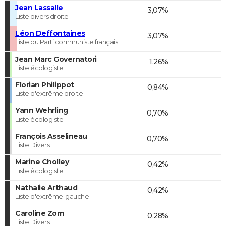
Jean Lassalle
3,07%
Liste divers droite
Léon Deffontaines
3,07%
Liste du Parti communiste français
Jean Marc Governatori
1,26%
Liste écologiste
Florian Philippot
0,84%
Liste d'extrême droite
Yann Wehrling
0,70%
Liste écologiste
François Asselineau
0,70%
Liste Divers
Marine Cholley
0,42%
Liste écologiste
Nathalie Arthaud
0,42%
Liste d'extrême-gauche
Caroline Zorn
0,28%
Liste Divers