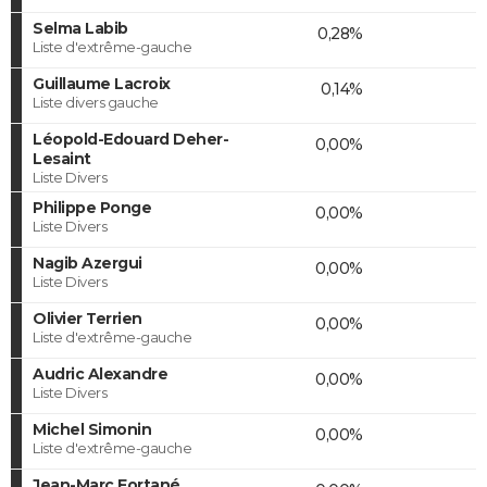
Selma Labib
0,28%
Liste d'extrême-gauche
Guillaume Lacroix
0,14%
Liste divers gauche
Léopold-Edouard Deher-
0,00%
Lesaint
Liste Divers
Philippe Ponge
0,00%
Liste Divers
Nagib Azergui
0,00%
Liste Divers
Olivier Terrien
0,00%
Liste d'extrême-gauche
Audric Alexandre
0,00%
Liste Divers
Michel Simonin
0,00%
Liste d'extrême-gauche
Jean-Marc Fortané