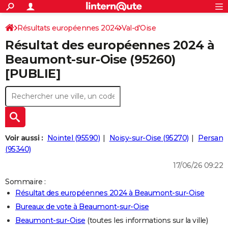
ACTUALITÉS
Connexion
S'inscrire
Résultats européennes 2024
Val-d'Oise
Rechercher
Société
Education
Villes
Politique
Faits Divers
Monde
+
SPORT
Résultat des européennes 2024 à
Football
Cyclisme
Forum
Coupe du monde 2026
Tennis
Rugby
CULTURE
Beaumont-sur-Oise (95260)
[PUBLIE]
TNT
Cinéma
Musique
Programme TV
Streaming
Sorties cinéma
+
FINANCE
Impôts
Immobilier
Banque
Crédit
Retraite
Epargne
Risques naturels par ville
Assurance
AUTO
Réserver un essai
Berlines
Forum auto
Essais
Citadines
SUV
+
HIGH-TECH
Meilleur smartphone
Ordinateurs
Guide high-tech
Mobiles
Internet
Jeux vidéo
+
BRICOLAGE
Voir aussi :
Nointel (95590)
Noisy-sur-Oise (95270)
Persan
(95340)
Aménagement intérieur
Cuisine
Jardinage
+
Forum
Extérieur
Salle de bains
Rangement
WEEK-END
17/06/26 09:22
Escapades
Expositions
Week-end nature
Guides de France
Patrimoine
Musées
+
LIFESTYLE
Sommaire :
Résultat des européennes 2024 à Beaumont-sur-Oise
Bien-être
Mode
+
Art de vivre
Loisirs
Modes de vie
SANTE
Bureaux de vote à Beaumont-sur-Oise
Guide de la santé
Médicaments
+
Alimentation
Maladies
Sommeil
VOYAGE
Beaumont-sur-Oise
(toutes les informations sur la ville)