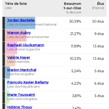
Tête de liste
Beaumon
Élus
Liste
t-sur-Oise
(France)
% des voix
Jordan Bardella
30,39%
30 élus
Liste du Rassemblement National
Manon Aubry
21,27%
9 élus
Liste de La France insoumise
Raphaël Glucksmann
11,99%
13 élus
Liste d'union à gauche
Valérie Hayer
10,33%
13 élus
Liste Ensemble
Marion Maréchal
5,24%
5 élus
Liste Reconquête !
François-Xavier Bellamy
4,22%
6 élus
Liste des Républicains
Marie Toussaint
3,81%
5 élus
Liste Les Ecologistes
Hélène Thouy
2,41%