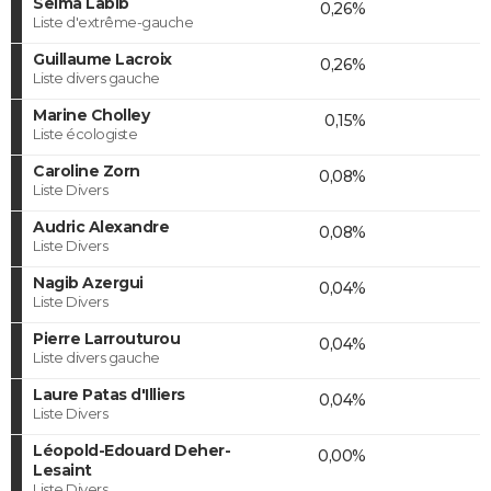
Selma Labib
0,26%
Liste d'extrême-gauche
Guillaume Lacroix
0,26%
Liste divers gauche
Marine Cholley
0,15%
Liste écologiste
Caroline Zorn
0,08%
Liste Divers
Audric Alexandre
0,08%
Liste Divers
Nagib Azergui
0,04%
Liste Divers
Pierre Larrouturou
0,04%
Liste divers gauche
Laure Patas d'Illiers
0,04%
Liste Divers
Léopold-Edouard Deher-
0,00%
Lesaint
Liste Divers