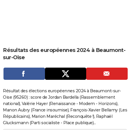
City break
Voyage de noces
Climat
Destinations
Voyage nature
Forum
+
PHOTO
GUIDES D'ACHAT
BONS PLANS
CARTE DE VOEUX
Résultats des européennes 2024 à Beaumont-
Carte Bonne année
Carte Pâques
Carte de Noël
Carte Saint-Valentin
Carte d'anniversaire
DICTIONNAIRE
sur-Oise
Biographies
Expressions
Dictionnaire
Citations
Proverbes
PROGRAMME TV
COPAINS D'AVANT
Se connecter
Collèges
Universités
Service militaire
S'inscrire
Lycées
Primaires
Entreprises
Avis de recherche
AVIS DE DÉCÈS
Résultat des élections européennes 2024 à Beaumont-sur-
Oise (95260) : score de Jordan Bardella (Rassemblement
FORUM
national), Valérie Hayer (Renaissance - Modem - Horizons),
Manon Aubry (France insoumise), François-Xavier Bellamy (Les
Lifestyle
Sport
Television
Cinema
Bricolage
Culture
Auto
Voyage
Républicains), Marion Maréchal (Reconquête !), Raphaël
Glucksmann (Parti socialiste - Place publique)...