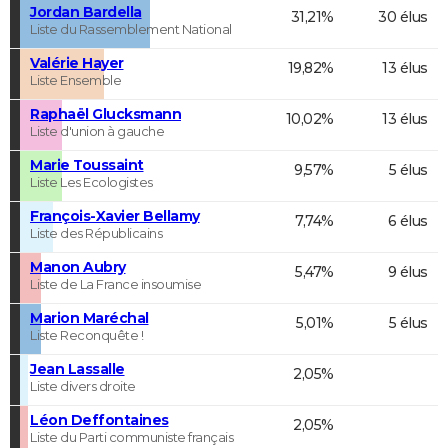
Jordan Bardella
31,21%
30 élus
Liste du Rassemblement National
Valérie Hayer
19,82%
13 élus
Liste Ensemble
Raphaël Glucksmann
10,02%
13 élus
Liste d'union à gauche
Marie Toussaint
9,57%
5 élus
Liste Les Ecologistes
François-Xavier Bellamy
7,74%
6 élus
Liste des Républicains
Manon Aubry
5,47%
9 élus
Liste de La France insoumise
Marion Maréchal
5,01%
5 élus
Liste Reconquête !
Jean Lassalle
2,05%
Liste divers droite
Léon Deffontaines
2,05%
Liste du Parti communiste français