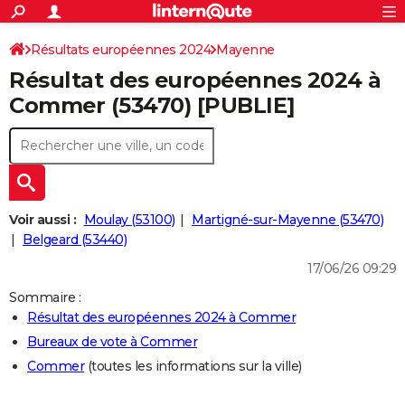
ACTUALITÉS
Connexion
S'inscrire
Résultats européennes 2024
Mayenne
Rechercher
Société
Education
Villes
Politique
Faits Divers
Monde
+
SPORT
Résultat des européennes 2024 à
Football
Cyclisme
Forum
Coupe du monde 2026
Tennis
Rugby
CULTURE
Commer (53470) [PUBLIE]
TNT
Cinéma
Musique
Programme TV
Streaming
Sorties cinéma
+
FINANCE
Impôts
Immobilier
Banque
Crédit
Retraite
Epargne
Risques naturels par ville
Assurance
AUTO
Réserver un essai
Berlines
Forum auto
Essais
Citadines
SUV
+
HIGH-TECH
Voir aussi :
Moulay (53100)
Martigné-sur-Mayenne (53470)
Meilleur smartphone
Ordinateurs
Guide high-tech
Mobiles
Internet
Jeux vidéo
+
Belgeard (53440)
BRICOLAGE
17/06/26 09:29
Aménagement intérieur
Cuisine
Jardinage
+
Forum
Extérieur
Salle de bains
Rangement
WEEK-END
Sommaire :
Escapades
Expositions
Week-end nature
Guides de France
Patrimoine
Musées
+
LIFESTYLE
Résultat des européennes 2024 à Commer
Bureaux de vote à Commer
Bien-être
Mode
+
Art de vivre
Loisirs
Modes de vie
SANTE
Commer
(toutes les informations sur la ville)
Guide de la santé
Médicaments
+
Alimentation
Maladies
Sommeil
VOYAGE