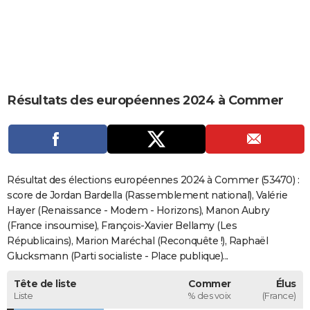
City break
Voyage de noces
Climat
Destinations
Voyage nature
Forum
+
PHOTO
GUIDES D'ACHAT
BONS PLANS
Résultats des européennes 2024 à Commer
CARTE DE VOEUX
Carte Bonne année
Carte Pâques
Carte de Noël
Carte Saint-Valentin
Carte d'anniversaire
DICTIONNAIRE
Biographies
Expressions
Dictionnaire
Citations
Proverbes
PROGRAMME TV
Résultat des élections européennes 2024 à Commer (53470) :
COPAINS D'AVANT
score de Jordan Bardella (Rassemblement national), Valérie
Hayer (Renaissance - Modem - Horizons), Manon Aubry
Se connecter
Collèges
Universités
Service militaire
S'inscrire
Lycées
Primaires
Entreprises
Avis de recherche
AVIS DE DÉCÈS
(France insoumise), François-Xavier Bellamy (Les
Républicains), Marion Maréchal (Reconquête !), Raphaël
FORUM
Glucksmann (Parti socialiste - Place publique)...
Lifestyle
Sport
Television
Cinema
Bricolage
Culture
Auto
Voyage
Tête de liste
Commer
Élus
Liste
% des voix
(France)