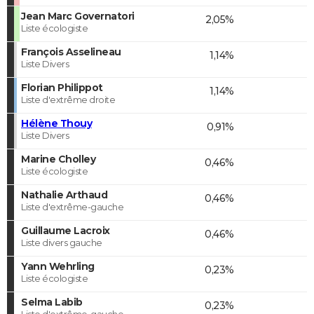
Jean Marc Governatori
2,05%
Liste écologiste
François Asselineau
1,14%
Liste Divers
Florian Philippot
1,14%
Liste d'extrême droite
Hélène Thouy
0,91%
Liste Divers
Marine Cholley
0,46%
Liste écologiste
Nathalie Arthaud
0,46%
Liste d'extrême-gauche
Guillaume Lacroix
0,46%
Liste divers gauche
Yann Wehrling
0,23%
Liste écologiste
Selma Labib
0,23%
Liste d'extrême-gauche