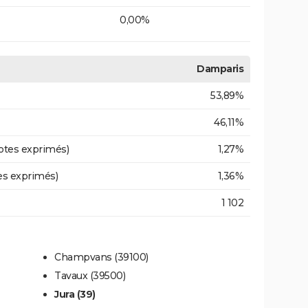
0,00%
Damparis
53,89%
46,11%
otes exprimés)
1,27%
es exprimés)
1,36%
1 102
Champvans (39100)
Tavaux (39500)
Jura (39)