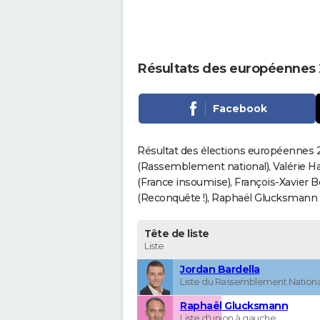
Résultats des européennes
Facebook
Résultat des élections européennes 2
(Rassemblement national), Valérie H
(France insoumise), François-Xavier 
(Reconquête !), Raphaël Glucksmann (Pa
Tête de liste
Liste
Jordan Bardella
Liste du Rassemblement Nationa
Raphaël Glucksmann
Liste d'union à gauche