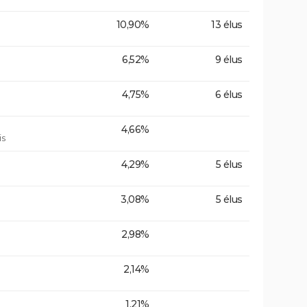
10,90%
13 élus
6,52%
9 élus
4,75%
6 élus
4,66%
is
4,29%
5 élus
3,08%
5 élus
2,98%
2,14%
1,21%