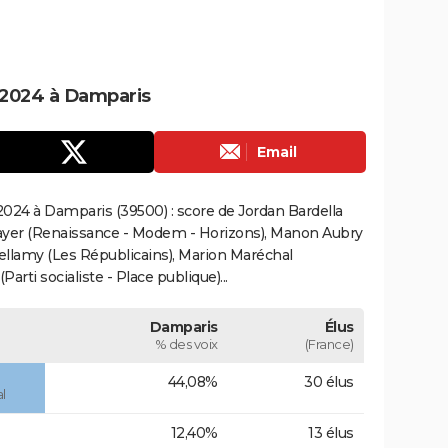
 2024 à Damparis
Email
024 à Damparis (39500) : score de Jordan Bardella
ayer (Renaissance - Modem - Horizons), Manon Aubry
Bellamy (Les Républicains), Marion Maréchal
rti socialiste - Place publique)...
Damparis
Élus
% des voix
(France)
44,08%
30 élus
l
12,40%
13 élus