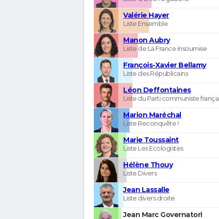
Valérie Hayer
Liste Ensemble
Manon Aubry
Liste de La France insoumise
François-Xavier Bellamy
Liste des Républicains
Léon Deffontaines
Liste du Parti communiste frança
Marion Maréchal
Liste Reconquête !
Marie Toussaint
Liste Les Ecologistes
Hélène Thouy
Liste Divers
Jean Lassalle
Liste divers droite
Jean Marc Governatori