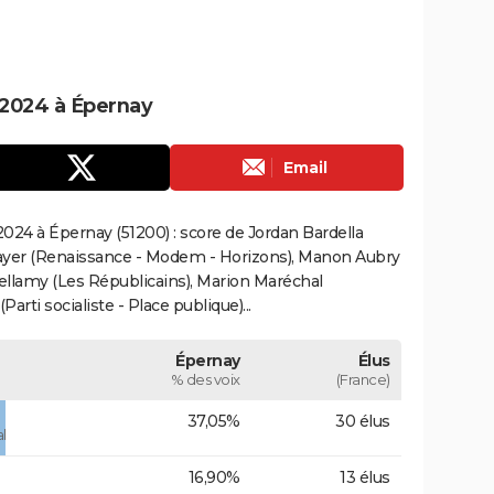
 2024 à Épernay
Email
024 à Épernay (51200) : score de Jordan Bardella
ayer (Renaissance - Modem - Horizons), Manon Aubry
Bellamy (Les Républicains), Marion Maréchal
rti socialiste - Place publique)...
Épernay
Élus
% des voix
(France)
37,05%
30 élus
l
16,90%
13 élus