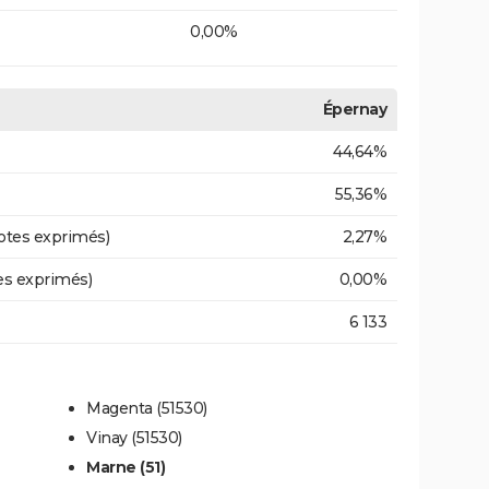
0,00%
Épernay
44,64%
55,36%
otes exprimés)
2,27%
es exprimés)
0,00%
6 133
Magenta (51530)
Vinay (51530)
Marne (51)