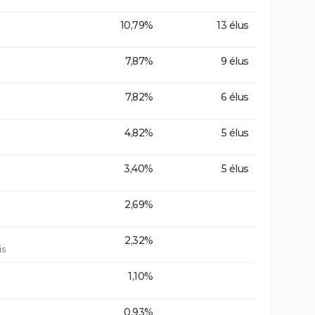
10,79%
13 élus
7,87%
9 élus
7,82%
6 élus
4,82%
5 élus
3,40%
5 élus
2,69%
2,32%
is
1,10%
0,93%