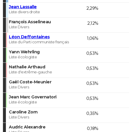
Jean Lassalle
2,29%
Liste divers droite
François Asselineau
2,12%
Liste Divers
Léon Deffontaines
1,06%
Liste du Parti communiste français
Yann Wehrling
0,53%
Liste écologiste
Nathalie Arthaud
0,53%
Liste d'extrême-gauche
Gaël Coste-Meunier
0,53%
Liste Divers
Jean Marc Governatori
0,53%
Liste écologiste
Caroline Zorn
0,35%
Liste Divers
Audric Alexandre
0,18%
Liste Divers