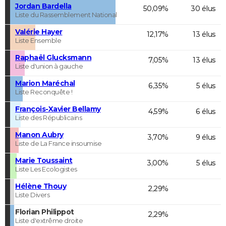
Jordan Bardella
50,09%
30 élus
Liste du Rassemblement National
Valérie Hayer
12,17%
13 élus
Liste Ensemble
Raphaël Glucksmann
7,05%
13 élus
Liste d'union à gauche
Marion Maréchal
6,35%
5 élus
Liste Reconquête !
François-Xavier Bellamy
4,59%
6 élus
Liste des Républicains
Manon Aubry
3,70%
9 élus
Liste de La France insoumise
Marie Toussaint
3,00%
5 élus
Liste Les Ecologistes
Hélène Thouy
2,29%
Liste Divers
Florian Philippot
2,29%
Liste d'extrême droite