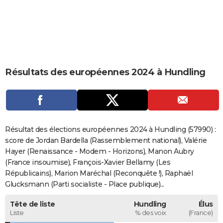
City break
Voyage de noces
Climat
Destinations
Voyage nature
Forum
+
PHOTO
GUIDES D'ACHAT
BONS PLANS
Résultats des européennes 2024 à Hundling
CARTE DE VOEUX
Carte Bonne année
Carte Pâques
Carte de Noël
Carte Saint-Valentin
Carte d'anniversaire
DICTIONNAIRE
Biographies
Expressions
Dictionnaire
Citations
Proverbes
PROGRAMME TV
Résultat des élections européennes 2024 à Hundling (57990) :
COPAINS D'AVANT
score de Jordan Bardella (Rassemblement national), Valérie
Hayer (Renaissance - Modem - Horizons), Manon Aubry
Se connecter
Collèges
Universités
Service militaire
S'inscrire
Lycées
Primaires
Entreprises
Avis de recherche
AVIS DE DÉCÈS
(France insoumise), François-Xavier Bellamy (Les
Républicains), Marion Maréchal (Reconquête !), Raphaël
FORUM
Glucksmann (Parti socialiste - Place publique)...
Lifestyle
Sport
Television
Cinema
Bricolage
Culture
Auto
Voyage
Tête de liste
Hundling
Élus
Liste
% des voix
(France)