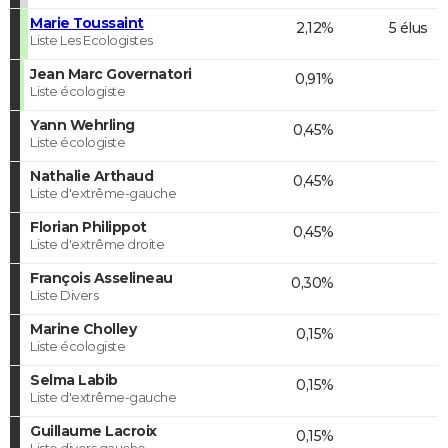
Marie Toussaint
2,12%
5 élus
Liste Les Ecologistes
Jean Marc Governatori
0,91%
Liste écologiste
Yann Wehrling
0,45%
Liste écologiste
Nathalie Arthaud
0,45%
Liste d'extrême-gauche
Florian Philippot
0,45%
Liste d'extrême droite
François Asselineau
0,30%
Liste Divers
Marine Cholley
0,15%
Liste écologiste
Selma Labib
0,15%
Liste d'extrême-gauche
Guillaume Lacroix
0,15%
Liste divers gauche