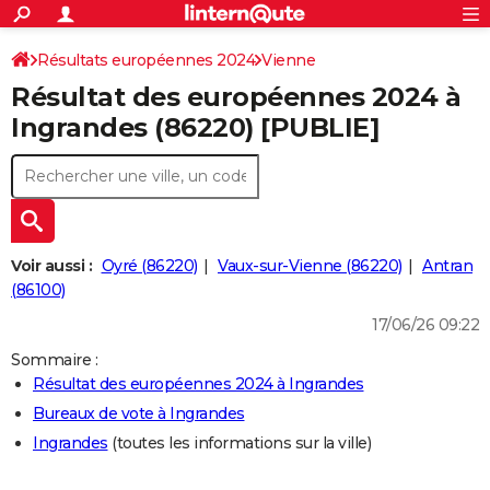
ACTUALITÉS
Connexion
S'inscrire
Résultats européennes 2024
Vienne
Rechercher
Société
Education
Villes
Politique
Faits Divers
Monde
+
SPORT
Résultat des européennes 2024 à
Football
Cyclisme
Forum
Coupe du monde 2026
Tennis
Rugby
CULTURE
Ingrandes (86220) [PUBLIE]
TNT
Cinéma
Musique
Programme TV
Streaming
Sorties cinéma
+
FINANCE
Impôts
Immobilier
Banque
Crédit
Retraite
Epargne
Risques naturels par ville
Assurance
AUTO
Réserver un essai
Berlines
Forum auto
Essais
Citadines
SUV
+
HIGH-TECH
Voir aussi :
Oyré (86220)
Vaux-sur-Vienne (86220)
Antran
Meilleur smartphone
Ordinateurs
Guide high-tech
Mobiles
Internet
Jeux vidéo
+
(86100)
BRICOLAGE
17/06/26 09:22
Aménagement intérieur
Cuisine
Jardinage
+
Forum
Extérieur
Salle de bains
Rangement
WEEK-END
Sommaire :
Escapades
Expositions
Week-end nature
Guides de France
Patrimoine
Musées
+
LIFESTYLE
Résultat des européennes 2024 à Ingrandes
Bureaux de vote à Ingrandes
Bien-être
Mode
+
Art de vivre
Loisirs
Modes de vie
SANTE
Ingrandes
(toutes les informations sur la ville)
Guide de la santé
Médicaments
+
Alimentation
Maladies
Sommeil
VOYAGE