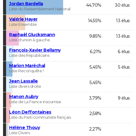
Jordan Bardella
44,70%
30 élus
Liste du Rassemblement National
Valérie Hayer
14,55%
13 élus
Liste Ensemble
Raphaël Glucksmann
9,85%
13 élus
Liste d'union à gauche
François-Xavier Bellamy
6,21%
6 élus
Liste des Républicains
Marion Maréchal
5,45%
5 élus
Liste Reconquête !
Jean Lassalle
5,45%
Liste divers droite
Manon Aubry
3,79%
9 élus
Liste de La France insoumise
Léon Deffontaines
2,58%
Liste du Parti communiste français
Hélène Thouy
2,27%
Liste Divers