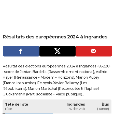
City break
Voyage de noces
Climat
Destinations
Voyage nature
Forum
+
PHOTO
GUIDES D'ACHAT
BONS PLANS
Résultats des européennes 2024 à Ingrandes
CARTE DE VOEUX
Carte Bonne année
Carte Pâques
Carte de Noël
Carte Saint-Valentin
Carte d'anniversaire
DICTIONNAIRE
Biographies
Expressions
Dictionnaire
Citations
Proverbes
PROGRAMME TV
Résultat des élections européennes 2024 à Ingrandes (86220)
COPAINS D'AVANT
: score de Jordan Bardella (Rassemblement national), Valérie
Hayer (Renaissance - Modem - Horizons), Manon Aubry
Se connecter
Collèges
Universités
Service militaire
S'inscrire
Lycées
Primaires
Entreprises
Avis de recherche
AVIS DE DÉCÈS
(France insoumise), François-Xavier Bellamy (Les
Républicains), Marion Maréchal (Reconquête !), Raphaël
FORUM
Glucksmann (Parti socialiste - Place publique)...
Lifestyle
Sport
Television
Cinema
Bricolage
Culture
Auto
Voyage
Tête de liste
Ingrandes
Élus
Liste
% des voix
(France)