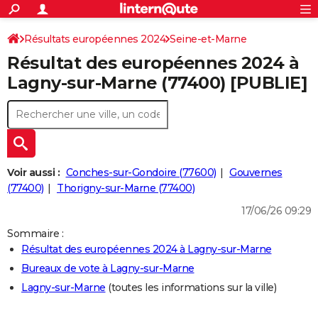
ACTUALITÉS
Connexion
S'inscrire
Résultats européennes 2024
Seine-et-Marne
Rechercher
Société
Education
Villes
Politique
Faits Divers
Monde
+
SPORT
Résultat des européennes 2024 à
Football
Cyclisme
Forum
Coupe du monde 2026
Tennis
Rugby
CULTURE
Lagny-sur-Marne (77400) [PUBLIE]
TNT
Cinéma
Musique
Programme TV
Streaming
Sorties cinéma
+
FINANCE
Impôts
Immobilier
Banque
Crédit
Retraite
Epargne
Risques naturels par ville
Assurance
AUTO
Réserver un essai
Berlines
Forum auto
Essais
Citadines
SUV
+
HIGH-TECH
Voir aussi :
Conches-sur-Gondoire (77600)
Gouvernes
Meilleur smartphone
Ordinateurs
Guide high-tech
Mobiles
Internet
Jeux vidéo
+
(77400)
Thorigny-sur-Marne (77400)
BRICOLAGE
17/06/26 09:29
Aménagement intérieur
Cuisine
Jardinage
+
Forum
Extérieur
Salle de bains
Rangement
WEEK-END
Sommaire :
Escapades
Expositions
Week-end nature
Guides de France
Patrimoine
Musées
+
LIFESTYLE
Résultat des européennes 2024 à Lagny-sur-Marne
Bureaux de vote à Lagny-sur-Marne
Bien-être
Mode
+
Art de vivre
Loisirs
Modes de vie
SANTE
Lagny-sur-Marne
(toutes les informations sur la ville)
Guide de la santé
Médicaments
+
Alimentation
Maladies
Sommeil
VOYAGE