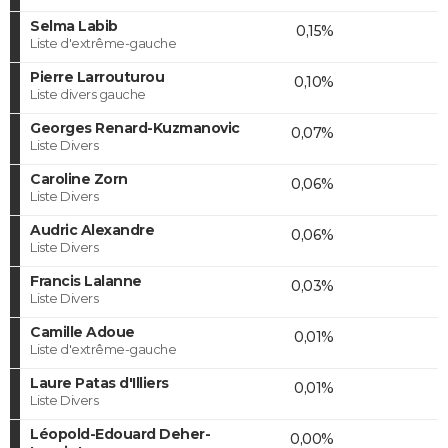
Selma Labib
0,15%
Liste d'extrême-gauche
Pierre Larrouturou
0,10%
Liste divers gauche
Georges Renard-Kuzmanovic
0,07%
Liste Divers
Caroline Zorn
0,06%
Liste Divers
Audric Alexandre
0,06%
Liste Divers
Francis Lalanne
0,03%
Liste Divers
Camille Adoue
0,01%
Liste d'extrême-gauche
Laure Patas d'Illiers
0,01%
Liste Divers
Léopold-Edouard Deher-
0,00%