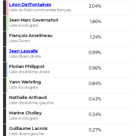
Léon Deffontaines
2,04%
Liste du Parti communiste français
Jean Marc Governatori
1,86%
Liste écologiste
François Asselineau
1,24%
Liste Divers
Jean Lassalle
0,99%
Liste divers droite
Florian Philippot
0,96%
Liste d'extrême droite
Yann Wehrling
0,84%
Liste écologiste
Nathalie Arthaud
0,43%
Liste d'extrême-gauche
Marine Cholley
0,34%
Liste écologiste
Guillaume Lacroix
0,27%
Liste divers gauche