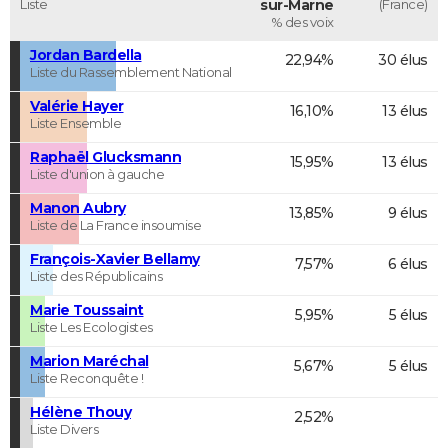
Liste
sur-Marne
(France)
% des voix
Jordan Bardella
22,94%
30 élus
Liste du Rassemblement National
Valérie Hayer
16,10%
13 élus
Liste Ensemble
Raphaël Glucksmann
15,95%
13 élus
Liste d'union à gauche
Manon Aubry
13,85%
9 élus
Liste de La France insoumise
François-Xavier Bellamy
7,57%
6 élus
Liste des Républicains
Marie Toussaint
5,95%
5 élus
Liste Les Ecologistes
Marion Maréchal
5,67%
5 élus
Liste Reconquête !
Hélène Thouy
2,52%
Liste Divers