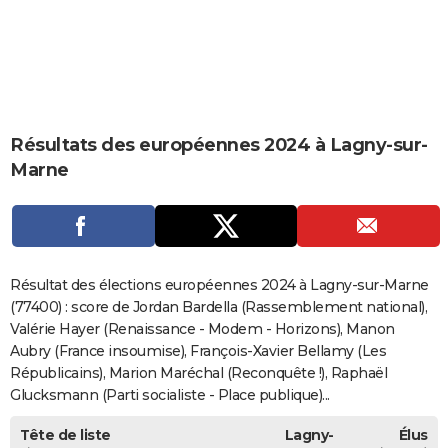
City break
Voyage de noces
Climat
Destinations
Voyage nature
Forum
+
PHOTO
GUIDES D'ACHAT
BONS PLANS
Résultats des européennes 2024 à Lagny-sur-
CARTE DE VOEUX
Marne
Carte Bonne année
Carte Pâques
Carte de Noël
Carte Saint-Valentin
Carte d'anniversaire
DICTIONNAIRE
Biographies
Expressions
Dictionnaire
Citations
Proverbes
PROGRAMME TV
COPAINS D'AVANT
Résultat des élections européennes 2024 à Lagny-sur-Marne
Se connecter
Collèges
Universités
Service militaire
S'inscrire
Lycées
Primaires
Entreprises
Avis de recherche
(77400) : score de Jordan Bardella (Rassemblement national),
AVIS DE DÉCÈS
Valérie Hayer (Renaissance - Modem - Horizons), Manon
FORUM
Aubry (France insoumise), François-Xavier Bellamy (Les
Républicains), Marion Maréchal (Reconquête !), Raphaël
Lifestyle
Sport
Television
Cinema
Bricolage
Culture
Auto
Voyage
Glucksmann (Parti socialiste - Place publique)...
Tête de liste
Lagny-
Élus