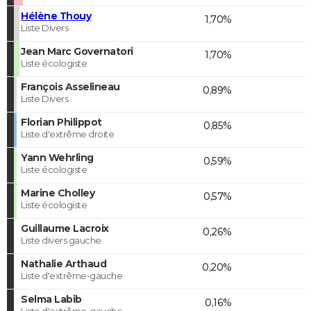
Hélène Thouy
1,70%
Liste Divers
Jean Marc Governatori
1,70%
Liste écologiste
François Asselineau
0,89%
Liste Divers
Florian Philippot
0,85%
Liste d'extrême droite
Yann Wehrling
0,59%
Liste écologiste
Marine Cholley
0,57%
Liste écologiste
Guillaume Lacroix
0,26%
Liste divers gauche
Nathalie Arthaud
0,20%
Liste d'extrême-gauche
Selma Labib
0,16%
Liste d'extrême-gauche