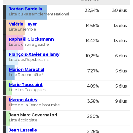
Jordan Bardella
32,54%
30 élus
Liste du Rassemblement National
Valérie Hayer
14,66%
13 élus
Liste Ensemble
Raphaël Glucksmann
14,42%
13 élus
Liste d'union à gauche
François-Xavier Bellamy
10,25%
6 élus
Liste des Républicains
Marion Maréchal
7,27%
5 élus
Liste Reconquête !
Marie Toussaint
4,89%
5 élus
Liste Les Ecologistes
Manon Aubry
3,58%
9 élus
Liste de La France insoumise
Jean Marc Governatori
2,50%
Liste écologiste
Jean Lassalle
2,26%