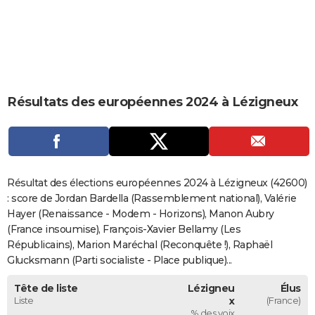
City break
Voyage de noces
Climat
Destinations
Voyage nature
Forum
+
PHOTO
GUIDES D'ACHAT
BONS PLANS
Résultats des européennes 2024 à Lézigneux
CARTE DE VOEUX
Carte Bonne année
Carte Pâques
Carte de Noël
Carte Saint-Valentin
Carte d'anniversaire
DICTIONNAIRE
Biographies
Expressions
Dictionnaire
Citations
Proverbes
PROGRAMME TV
Résultat des élections européennes 2024 à Lézigneux (42600)
COPAINS D'AVANT
: score de Jordan Bardella (Rassemblement national), Valérie
Hayer (Renaissance - Modem - Horizons), Manon Aubry
Se connecter
Collèges
Universités
Service militaire
S'inscrire
Lycées
Primaires
Entreprises
Avis de recherche
AVIS DE DÉCÈS
(France insoumise), François-Xavier Bellamy (Les
Républicains), Marion Maréchal (Reconquête !), Raphaël
FORUM
Glucksmann (Parti socialiste - Place publique)...
Lifestyle
Sport
Television
Cinema
Bricolage
Culture
Auto
Voyage
Tête de liste
Lézigneu
Élus
Liste
x
(France)
% des voix