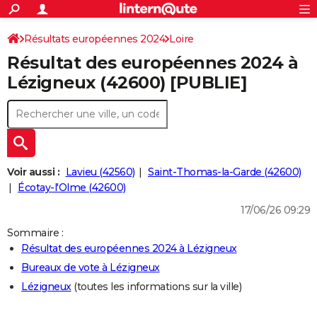
ACTUALITÉS
Connexion
S'inscrire
Résultats européennes 2024
Loire
Rechercher
Société
Education
Villes
Politique
Faits Divers
Monde
+
SPORT
Résultat des européennes 2024 à
Football
Cyclisme
Forum
Coupe du monde 2026
Tennis
Rugby
CULTURE
Lézigneux (42600) [PUBLIE]
TNT
Cinéma
Musique
Programme TV
Streaming
Sorties cinéma
+
FINANCE
Impôts
Immobilier
Banque
Crédit
Retraite
Epargne
Risques naturels par ville
Assurance
AUTO
Réserver un essai
Berlines
Forum auto
Essais
Citadines
SUV
+
HIGH-TECH
Voir aussi :
Lavieu (42560)
Saint-Thomas-la-Garde (42600)
Meilleur smartphone
Ordinateurs
Guide high-tech
Mobiles
Internet
Jeux vidéo
+
Écotay-l'Olme (42600)
BRICOLAGE
17/06/26 09:29
Aménagement intérieur
Cuisine
Jardinage
+
Forum
Extérieur
Salle de bains
Rangement
WEEK-END
Sommaire :
Escapades
Expositions
Week-end nature
Guides de France
Patrimoine
Musées
+
LIFESTYLE
Résultat des européennes 2024 à Lézigneux
Bureaux de vote à Lézigneux
Bien-être
Mode
+
Art de vivre
Loisirs
Modes de vie
SANTE
Lézigneux
(toutes les informations sur la ville)
Guide de la santé
Médicaments
+
Alimentation
Maladies
Sommeil
VOYAGE