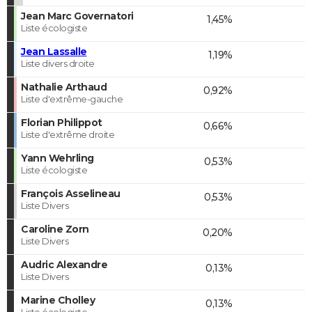
Jean Marc Governatori
1,45%
Liste écologiste
Jean Lassalle
1,19%
Liste divers droite
Nathalie Arthaud
0,92%
Liste d'extrême-gauche
Florian Philippot
0,66%
Liste d'extrême droite
Yann Wehrling
0,53%
Liste écologiste
François Asselineau
0,53%
Liste Divers
Caroline Zorn
0,20%
Liste Divers
Audric Alexandre
0,13%
Liste Divers
Marine Cholley
0,13%
Liste écologiste