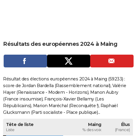
City break
Voyage de noces
Climat
Destinations
Voyage nature
Forum
+
PHOTO
GUIDES D'ACHAT
BONS PLANS
Résultats des européennes 2024 à Maing
CARTE DE VOEUX
Carte Bonne année
Carte Pâques
Carte de Noël
Carte Saint-Valentin
Carte d'anniversaire
DICTIONNAIRE
Biographies
Expressions
Dictionnaire
Citations
Proverbes
PROGRAMME TV
Résultat des élections européennes 2024 à Maing (59233) :
COPAINS D'AVANT
score de Jordan Bardella (Rassemblement national), Valérie
Hayer (Renaissance - Modem - Horizons), Manon Aubry
Se connecter
Collèges
Universités
Service militaire
S'inscrire
Lycées
Primaires
Entreprises
Avis de recherche
AVIS DE DÉCÈS
(France insoumise), François-Xavier Bellamy (Les
Républicains), Marion Maréchal (Reconquête !), Raphaël
FORUM
Glucksmann (Parti socialiste - Place publique)...
Lifestyle
Sport
Television
Cinema
Bricolage
Culture
Auto
Voyage
Tête de liste
Maing
Élus
Liste
% des voix
(France)