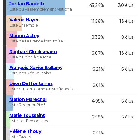
Jordan Bardella
45,24%
30 élus
Liste du Rassemblement National
Valérie Hayer
11,56%
13 élus
Liste Ensemble
Manon Aubry
8,32%
9 élus
Liste de La France insoumise
Raphaël Glucksmann
6,87%
13 élus
Liste d'union à gauche
François-Xavier Bellamy
6,21%
6 élus
Liste des Républicains
Léon Deffontaines
5,61%
Liste du Parti communiste français
Marion Maréchal
4,95%
5 élus
Liste Reconquête !
Marie Toussaint
2,58%
5 élus
Liste Les Ecologistes
Hélène Thouy
2,51%
Liste Divers