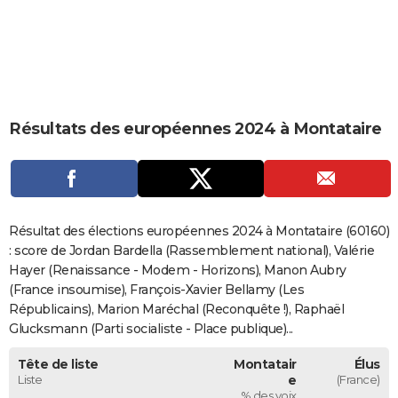
City break
Voyage de noces
Climat
Destinations
Voyage nature
Forum
+
PHOTO
GUIDES D'ACHAT
BONS PLANS
Résultats des européennes 2024 à Montataire
CARTE DE VOEUX
Carte Bonne année
Carte Pâques
Carte de Noël
Carte Saint-Valentin
Carte d'anniversaire
DICTIONNAIRE
Biographies
Expressions
Dictionnaire
Citations
Proverbes
PROGRAMME TV
Résultat des élections européennes 2024 à Montataire (60160)
COPAINS D'AVANT
: score de Jordan Bardella (Rassemblement national), Valérie
Hayer (Renaissance - Modem - Horizons), Manon Aubry
Se connecter
Collèges
Universités
Service militaire
S'inscrire
Lycées
Primaires
Entreprises
Avis de recherche
AVIS DE DÉCÈS
(France insoumise), François-Xavier Bellamy (Les
Républicains), Marion Maréchal (Reconquête !), Raphaël
FORUM
Glucksmann (Parti socialiste - Place publique)...
Lifestyle
Sport
Television
Cinema
Bricolage
Culture
Auto
Voyage
Tête de liste
Montatair
Élus
Liste
e
(France)
% des voix