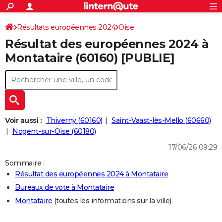
ACTUALITÉS
Connexion
S'inscrire
Résultats européennes 2024
Oise
Rechercher
Société
Education
Villes
Politique
Faits Divers
Monde
+
SPORT
Résultat des européennes 2024 à
Football
Cyclisme
Forum
Coupe du monde 2026
Tennis
Rugby
CULTURE
Montataire (60160) [PUBLIE]
TNT
Cinéma
Musique
Programme TV
Streaming
Sorties cinéma
+
FINANCE
Impôts
Immobilier
Banque
Crédit
Retraite
Epargne
Risques naturels par ville
Assurance
AUTO
Réserver un essai
Berlines
Forum auto
Essais
Citadines
SUV
+
HIGH-TECH
Voir aussi :
Thiverny (60160)
Saint-Vaast-lès-Mello (60660)
Meilleur smartphone
Ordinateurs
Guide high-tech
Mobiles
Internet
Jeux vidéo
+
Nogent-sur-Oise (60180)
BRICOLAGE
17/06/26 09:29
Aménagement intérieur
Cuisine
Jardinage
+
Forum
Extérieur
Salle de bains
Rangement
WEEK-END
Sommaire :
Escapades
Expositions
Week-end nature
Guides de France
Patrimoine
Musées
+
LIFESTYLE
Résultat des européennes 2024 à Montataire
Bureaux de vote à Montataire
Bien-être
Mode
+
Art de vivre
Loisirs
Modes de vie
SANTE
Montataire
(toutes les informations sur la ville)
Guide de la santé
Médicaments
+
Alimentation
Maladies
Sommeil
VOYAGE