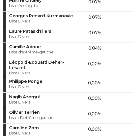
Marine Cholley
0,07%
Liste écologiste
Georges Renard-Kuzmanovic
0,07%
Liste Divers
Laure Patas d'Illiers
0,07%
Liste Divers
Camille Adoue
0,04%
Liste d'extrême-gauche
Léopold-Edouard Deher-
0,00%
Lesaint
Liste Divers
Philippe Ponge
0,00%
Liste Divers
Nagib Azergui
0,00%
Liste Divers
Olivier Terrien
0,00%
Liste d'extrême-gauche
Caroline Zorn
0,00%
Liste Divers