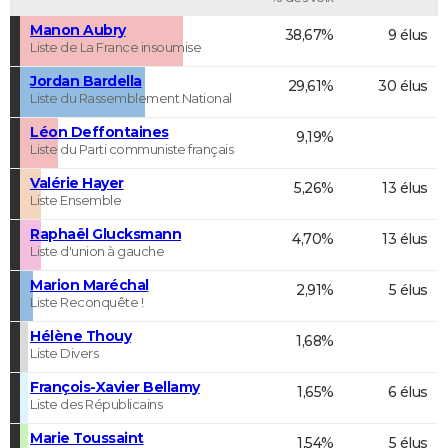
Manon Aubry
38,67%
9 élus
Liste de La France insoumise
Jordan Bardella
29,61%
30 élus
Liste du Rassemblement National
Léon Deffontaines
9,19%
Liste du Parti communiste français
Valérie Hayer
5,26%
13 élus
Liste Ensemble
Raphaël Glucksmann
4,70%
13 élus
Liste d'union à gauche
Marion Maréchal
2,91%
5 élus
Liste Reconquête !
Hélène Thouy
1,68%
Liste Divers
François-Xavier Bellamy
1,65%
6 élus
Liste des Républicains
Marie Toussaint
1,54%
5 élus