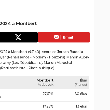
 2024 à Montbert
Email
024 à Montbert (44140) : score de Jordan Bardella
ayer (Renaissance - Modem - Horizons), Manon Aubry
Bellamy (Les Républicains), Marion Maréchal
rti socialiste - Place publique)...
Montbert
Élus
% des voix
(France)
27,61%
30 élus
l
17,25%
13 élus