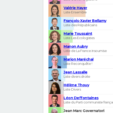
Valérie Hayer
Liste Ensemble
François-Xavier Bellamy
Liste des Républicains
Marie Toussaint
Liste Les Ecologistes
Manon Aubry
Liste de La France insoumise
Marion Maréchal
Liste Reconquête !
Jean Lassalle
Liste divers droite
Hélène Thouy
Liste Divers
Léon Deffontaines
Liste du Parti communiste frança
Jean Marc Governatori