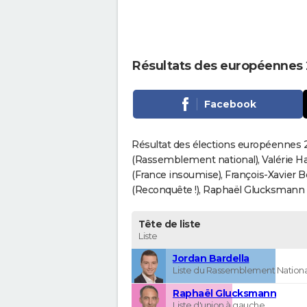
Résultats des européennes
Facebook
Résultat des élections européennes 2
(Rassemblement national), Valérie H
(France insoumise), François-Xavier 
(Reconquête !), Raphaël Glucksmann (Pa
Tête de liste
Liste
Jordan Bardella
Liste du Rassemblement Nationa
Raphaël Glucksmann
Liste d'union à gauche