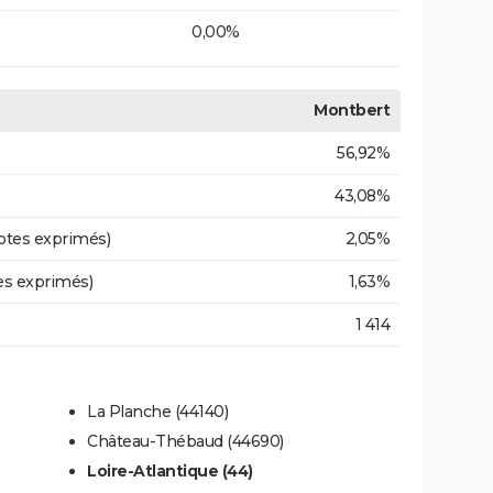
0,00%
Montbert
56,92%
43,08%
otes exprimés)
2,05%
es exprimés)
1,63%
1 414
La Planche (44140)
Château-Thébaud (44690)
Loire-Atlantique (44)