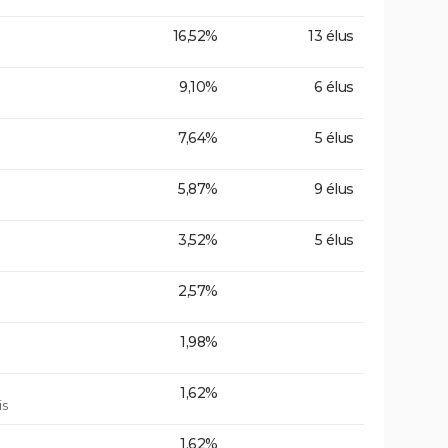
16,52%
13 élus
9,10%
6 élus
7,64%
5 élus
5,87%
9 élus
3,52%
5 élus
2,57%
1,98%
1,62%
is
1,62%