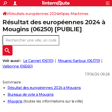
ACTUALITÉS
Connexion
S'inscrire
Résultats européennes 2024
Alpes-Maritimes
Rechercher
Société
Education
Villes
Politique
Faits Divers
Monde
+
SPORT
Résultat des européennes 2024 à
Football
Cyclisme
Forum
Coupe du monde 2026
Tennis
Rugby
CULTURE
Mougins (06250) [PUBLIE]
TNT
Cinéma
Musique
Programme TV
Streaming
Sorties cinéma
+
FINANCE
Impôts
Immobilier
Banque
Crédit
Retraite
Epargne
Risques naturels par ville
Assurance
AUTO
Réserver un essai
Berlines
Forum auto
Essais
Citadines
SUV
+
HIGH-TECH
Voir aussi :
Le Cannet (06110)
Mouans-Sartoux (06370)
Meilleur smartphone
Ordinateurs
Guide high-tech
Mobiles
Internet
Jeux vidéo
+
Valbonne (06560)
BRICOLAGE
17/06/26 09:28
Aménagement intérieur
Cuisine
Jardinage
+
Forum
Extérieur
Salle de bains
Rangement
WEEK-END
Sommaire :
Escapades
Expositions
Week-end nature
Guides de France
Patrimoine
Musées
+
LIFESTYLE
Résultat des européennes 2024 à Mougins
Bureaux de vote à Mougins
Bien-être
Mode
+
Art de vivre
Loisirs
Modes de vie
SANTE
Mougins
(toutes les informations sur la ville)
Guide de la santé
Médicaments
+
Alimentation
Maladies
Sommeil
VOYAGE