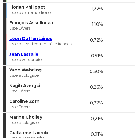
Florian Philippot
1,22%
Liste d'extrême droite
François Asselineau
1,10%
Liste Divers
Léon Deffontaines
0,72%
Liste du Parti communiste français
Jean Lassalle
0,51%
Liste divers droite
Yann Wehrling
0,30%
Liste écologiste
Nagib Azergui
0,26%
Liste Divers
Caroline Zorn
0,22%
Liste Divers
Marine Cholley
0,21%
Liste écologiste
Guillaume Lacroix
0,21%
Liste divers gauche