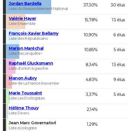
Jordan Bardella
37,30%
30 élus
Liste du Rassemblement National
Valérie Hayer
15,78%
13 élus
Liste Ensemble
François-Xavier Bellamy
10,90%
6 élus
Liste des Républicains
Marion Maréchal
10,85%
5 élus
Liste Reconquête !
Raphaël Glucksmann
8,34%
13 élus
Liste d'union à gauche
Manon Aubry
4,83%
9 élus
Liste de La France insoumise
Marie Toussaint
3,37%
5 élus
Liste Les Ecologistes
Hélène Thouy
2,14%
Liste Divers
Jean Marc Governatori
1,29%
Liste écologiste