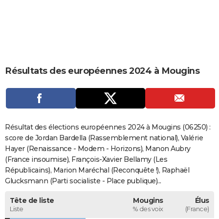
City break
Voyage de noces
Climat
Destinations
Voyage nature
Forum
+
PHOTO
GUIDES D'ACHAT
BONS PLANS
Résultats des européennes 2024 à Mougins
CARTE DE VOEUX
Carte Bonne année
Carte Pâques
Carte de Noël
Carte Saint-Valentin
Carte d'anniversaire
DICTIONNAIRE
Biographies
Expressions
Dictionnaire
Citations
Proverbes
PROGRAMME TV
Résultat des élections européennes 2024 à Mougins (06250) :
COPAINS D'AVANT
score de Jordan Bardella (Rassemblement national), Valérie
Hayer (Renaissance - Modem - Horizons), Manon Aubry
Se connecter
Collèges
Universités
Service militaire
S'inscrire
Lycées
Primaires
Entreprises
Avis de recherche
AVIS DE DÉCÈS
(France insoumise), François-Xavier Bellamy (Les
Républicains), Marion Maréchal (Reconquête !), Raphaël
FORUM
Glucksmann (Parti socialiste - Place publique)...
Lifestyle
Sport
Television
Cinema
Bricolage
Culture
Auto
Voyage
Tête de liste
Mougins
Élus
Liste
% des voix
(France)